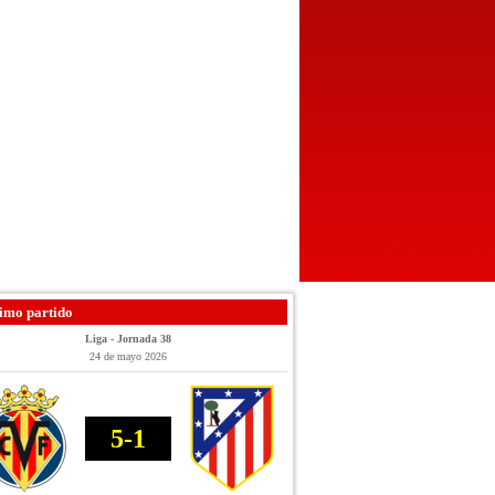
imo partido
Liga - Jornada 38
24 de mayo 2026
5-1