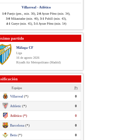
Villarreal - Atlético
1-0
Parejo (pen., min. 30),
2-0
Ayoze Pérez (min. 34),
3-0
Mikautadze (min. 40),
3-1
Pubill (min. 43),
4-1
Gueye (min. 45),
5-1
Ayoze Pérez (min. 54)
óximo partido
Málaga CF
Liga
16 de agosto 2026
Riyadh Air Metropolitano (Madrid)
sificación
Equipo
Pt
Villarreal
(*)
0
Athletic
(*)
0
Atlético (*)
0
Barcelona
(*)
0
Betis
(*)
0