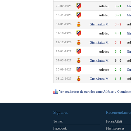
22-02-1925
Atlético
3 - 1
Gi
15-11-1925
Atlético
3 - 2
Gi
31-01-1926
Gimnástica M.
3 - 2
Atl
31-10-1926
Atlético
4 - 1
Gi
12-12-1926
Gimnástica M.
3 - 1
Atl
23-01-1927
Atlético
3 - 0
Gi
02-03-1927
Gimnástica M.
0 - 0
Atl
25-09-1927
Atlético
2 - 0
Gi
03-12-1927
Gimnástica M.
1 - 5
Atl
Ver estadísticas de partidos entre Atlético y Gimnásti
Síguenos
Recomendamo
Twitter
Forza Atleti
Facebook
Flashscore.es