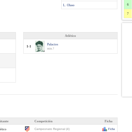
6
L. Olaso
7
Atlético
Palacios
1-1
min.?
sitante
Competición
Ficha
ético
Campeonato Regional (4)
Ficha