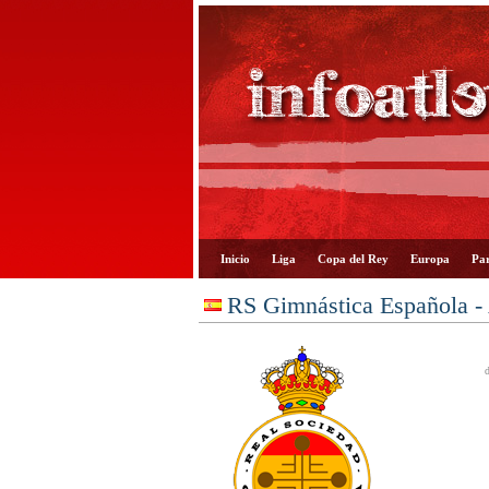
Inicio
Liga
Copa del Rey
Europa
Par
RS Gimnástica Española - 