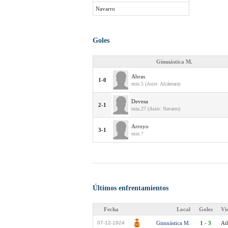
Navarro
Goles
Gimnástica M.
Abras
1-0
min.5 (Asist: Alcántara)
Devesa
2-1
min.27 (Asist: Navarro)
Arroyo
3-1
min.?
Últimos enfrentamientos
Fecha
Local
Goles
Vi
07-12-1924
Gimnástica M.
1 - 3
Atl