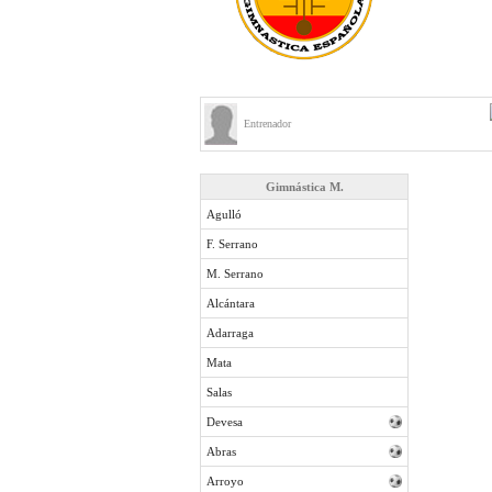
Entrenador
Gimnástica M.
Agulló
F. Serrano
M. Serrano
Alcántara
Adarraga
Mata
Salas
Devesa
Abras
Arroyo