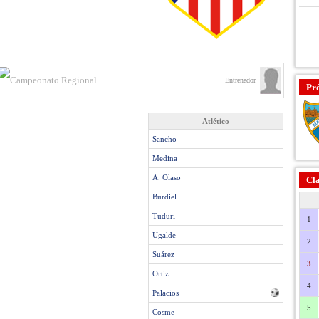
Entrenador
Pr
Atlético
Sancho
Medina
A. Olaso
Cla
Burdiel
Tuduri
1
Ugalde
2
Suárez
3
Ortiz
4
Palacios
5
Cosme