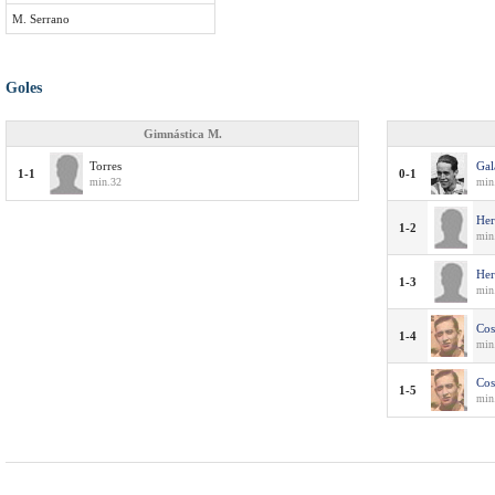
M. Serrano
Goles
Gimnástica M.
Torres
Gal
1-1
0-1
min.32
min.
Her
1-2
min
Her
1-3
min
Co
1-4
min.
Co
1-5
min.