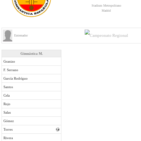
Stadium Metropolitano
Madrid
Entrenador
Gimnástica M.
Granizo
F. Serrano
García Rodríguo
Santos
Cela
Rojo
Salas
Gómez
Torres
Rivera