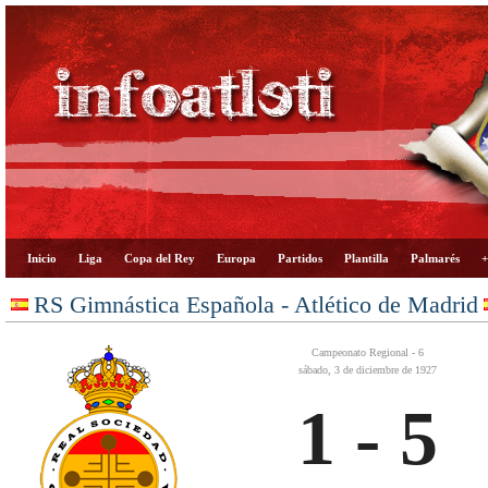
Inicio
Liga
Copa del Rey
Europa
Partidos
Plantilla
Palmarés
+
RS Gimnástica Española - Atlético de Madrid
Campeonato Regional - 6
sábado, 3 de diciembre de 1927
1 - 5