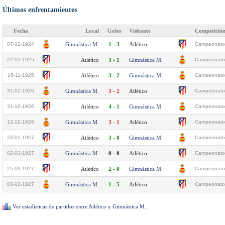
Últimos enfrentamientos
Fecha
Local
Goles
Visitante
Competició
07-12-1924
Gimnástica M.
1 - 3
Atlético
Campeonato 
22-02-1925
Atlético
3 - 1
Gimnástica M.
Campeonato 
15-11-1925
Atlético
3 - 2
Gimnástica M.
Campeonato 
31-01-1926
Gimnástica M.
3 - 2
Atlético
Campeonato 
31-10-1926
Atlético
4 - 1
Gimnástica M.
Campeonato 
12-12-1926
Gimnástica M.
3 - 1
Atlético
Campeonato 
23-01-1927
Atlético
3 - 0
Gimnástica M.
Campeonato 
02-03-1927
Gimnástica M.
0 - 0
Atlético
Campeonato 
25-09-1927
Atlético
2 - 0
Gimnástica M.
Campeonato 
03-12-1927
Gimnástica M.
1 - 5
Atlético
Campeonato 
Ver estadísticas de partidos entre Atlético y Gimnástica M.