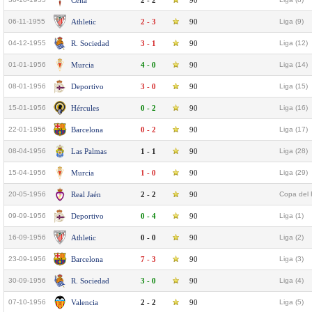
Celta
2 - 2
90
06-11-1955
Athletic
2 - 3
90
Liga (9)
04-12-1955
R. Sociedad
3 - 1
90
Liga (12)
01-01-1956
Murcia
4 - 0
90
Liga (14)
08-01-1956
Deportivo
3 - 0
90
Liga (15)
15-01-1956
Hércules
0 - 2
90
Liga (16)
22-01-1956
Barcelona
0 - 2
90
Liga (17)
08-04-1956
Las Palmas
1 - 1
90
Liga (28)
15-04-1956
Murcia
1 - 0
90
Liga (29)
20-05-1956
Real Jaén
2 - 2
90
Copa del 
09-09-1956
Deportivo
0 - 4
90
Liga (1)
16-09-1956
Athletic
0 - 0
90
Liga (2)
23-09-1956
Barcelona
7 - 3
90
Liga (3)
30-09-1956
R. Sociedad
3 - 0
90
Liga (4)
07-10-1956
Valencia
2 - 2
90
Liga (5)