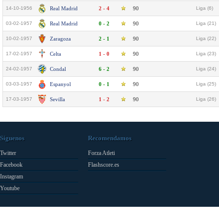
14-10-1956
Real Madrid
2 - 4
90
Liga (6)
03-02-1957
Real Madrid
0 - 2
90
Liga (21)
10-02-1957
Zaragoza
2 - 1
90
Liga (22)
17-02-1957
Celta
1 - 0
90
Liga (23)
24-02-1957
Condal
6 - 2
90
Liga (24)
03-03-1957
Espanyol
0 - 1
90
Liga (25)
17-03-1957
Sevilla
1 - 2
90
Liga (26)
Síguenos
Recomendamos
Twitter
Forza Atleti
Facebook
Flashscore.es
Instagram
Youtube