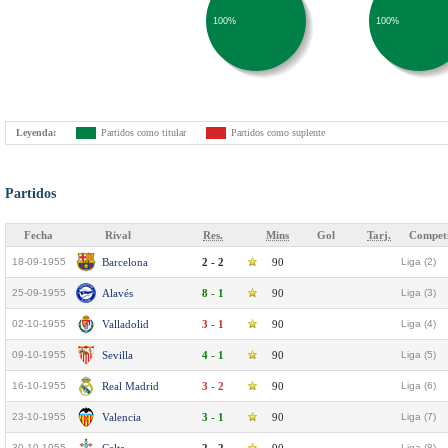
100%
100%
Leyenda:
Partidos como titular
Partidos como suplente
Partidos
Fecha
Rival
Res.
Mins
Gol
Tarj.
Competi
18-09-1955
Barcelona
2 - 2
90
Liga (2)
25-09-1955
Alavés
8 - 1
90
Liga (3)
02-10-1955
Valladolid
3 - 1
90
Liga (4)
09-10-1955
Sevilla
4 - 1
90
Liga (5)
16-10-1955
Real Madrid
3 - 2
90
Liga (6)
23-10-1955
Valencia
3 - 1
90
Liga (7)
30-10-1955
Liga (8)