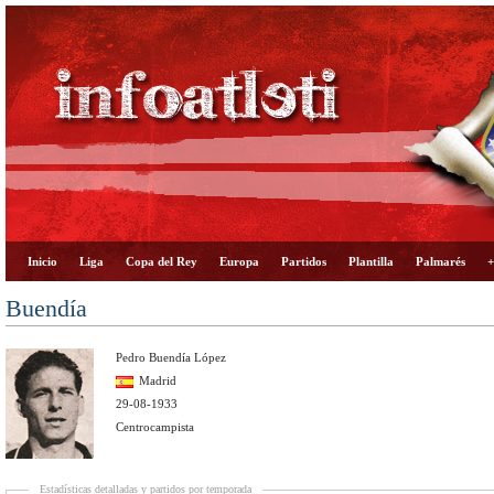
Inicio
Liga
Copa del Rey
Europa
Partidos
Plantilla
Palmarés
+
Buendía
Pedro Buendía López
Madrid
29-08-1933
Centrocampista
Estadísticas detalladas y partidos por temporada