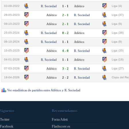
03-09-2022
R. Sociedad
1 - 1
Atlético
Liga (4)
28-05-2023
Atlético
2 - 1
R. Sociedad
Liga (37)
08-10-2023
Atlético
2 - 1
R. Sociedad
Liga (9)
25-05-2024
R. Sociedad
0 - 2
Atlético
Liga (38)
06-10-2024
R. Sociedad
1 - 1
Atlético
Liga (9)
10-05-2025
Atlético
4 - 0
R. Sociedad
Liga (35)
04-01-2026
R. Sociedad
1 - 1
Atlético
Liga (18)
07-03-2026
Atlético
3 - 2
R. Sociedad
Liga (27)
18-04-2026
Atlético
2 - 2
R. Sociedad
Copa del Rey
Ver estadísticas de partidos entre Atlético y R. Sociedad
Síguenos
Recomendamos
Twitter
Forza Atleti
Facebook
Flashscore.es