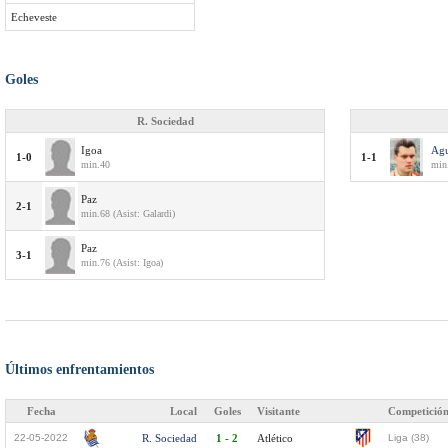
Echeveste
Goles
R. Sociedad
Igoa
Agu
1-0
1-1
min.40
min
Paz
2-1
min.68 (Asist: Galardi)
Paz
3-1
min.76 (Asist: Igoa)
Últimos enfrentamientos
Fecha
Local
Goles
Visitante
Competició
22-05-2022
R. Sociedad
1 - 2
Atlético
Liga (38)