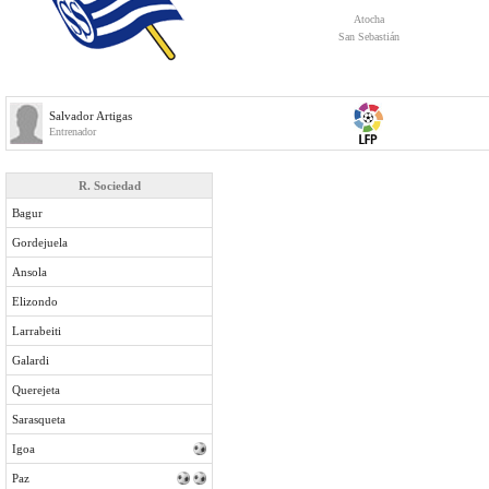
Atocha
San Sebastián
Salvador Artigas
Entrenador
R. Sociedad
Bagur
Gordejuela
Ansola
Elizondo
Larrabeiti
Galardi
Querejeta
Sarasqueta
Igoa
Paz