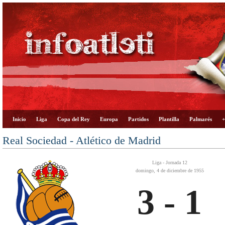
Inicio
Liga
Copa del Rey
Europa
Partidos
Plantilla
Palmarés
+
Real Sociedad - Atlético de Madrid
Liga - Jornada 12
domingo, 4 de diciembre de 1955
3 - 1