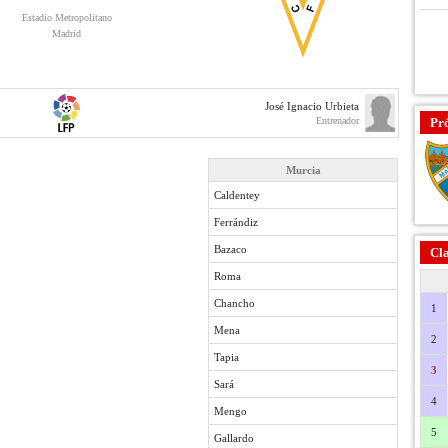
Estadio Metropolitano
Madrid
José Ignacio Urbieta
Entrenador
Pr
Murcia
Caldentey
Ferrándiz
Bazaco
Cla
Roma
Chancho
1
Mena
2
Tapia
3
Sará
4
Mengo
5
Gallardo