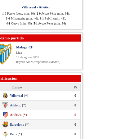
Villarreal - Atlético
1-0
Parejo (pen., min. 30),
2-0
Ayoze Pérez (min. 34),
3-0
Mikautadze (min. 40),
3-1
Pubill (min. 43),
4-1
Gueye (min. 45),
5-1
Ayoze Pérez (min. 54)
óximo partido
Málaga CF
Liga
16 de agosto 2026
Riyadh Air Metropolitano (Madrid)
sificación
Equipo
Pt
Villarreal
(*)
0
Athletic
(*)
0
Atlético (*)
0
Barcelona
(*)
0
Betis
(*)
0