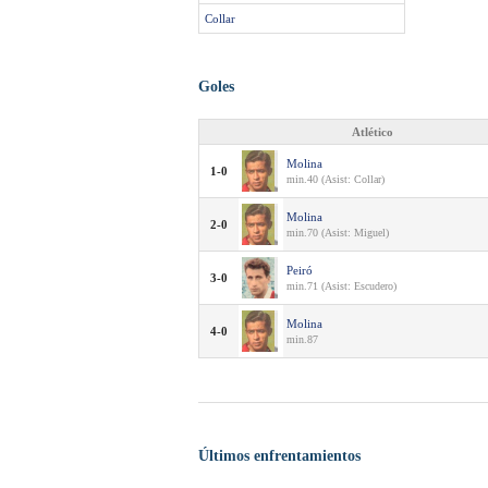
Collar
Goles
Atlético
Molina
1-0
min.40 (Asist: Collar)
Molina
2-0
min.70 (Asist: Miguel)
Peiró
3-0
min.71 (Asist: Escudero)
Molina
4-0
min.87
Últimos enfrentamientos