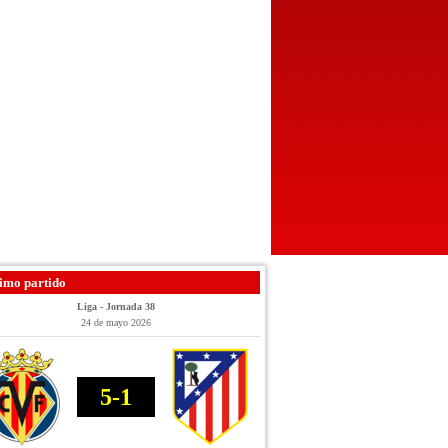
imo partido
Liga - Jornada 38
24 de mayo 2026
5-1