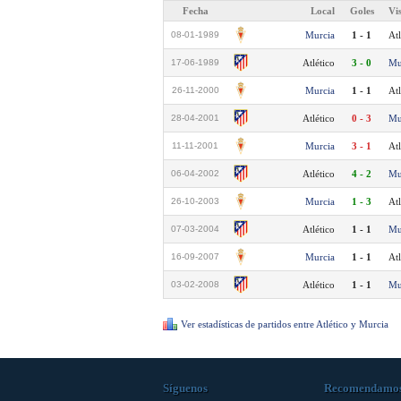
Fecha
Local
Goles
Vi
08-01-1989
Murcia
1 - 1
Atl
17-06-1989
Atlético
3 - 0
Mu
26-11-2000
Murcia
1 - 1
Atl
28-04-2001
Atlético
0 - 3
Mu
11-11-2001
Murcia
3 - 1
Atl
06-04-2002
Atlético
4 - 2
Mu
26-10-2003
Murcia
1 - 3
Atl
07-03-2004
Atlético
1 - 1
Mu
16-09-2007
Murcia
1 - 1
Atl
03-02-2008
Atlético
1 - 1
Mu
Ver estadísticas de partidos entre Atlético y Murcia
Síguenos
Recomendamo