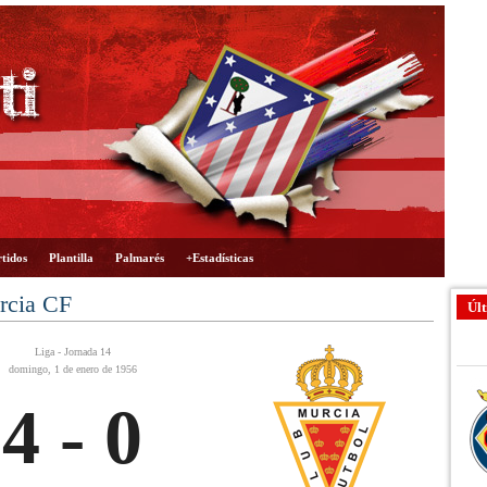
tidos
Plantilla
Palmarés
+Estadísticas
rcia CF
Últ
Liga - Jornada 14
domingo, 1 de enero de 1956
4 - 0