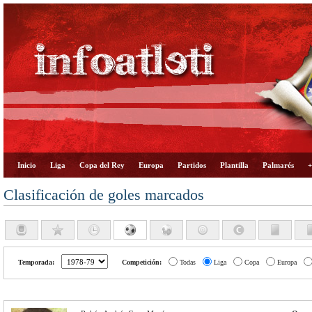
Inicio
Liga
Copa del Rey
Europa
Partidos
Plantilla
Palmarés
+
Clasificación de goles marcados
Temporada:
Competición:
Todas
Liga
Copa
Europa