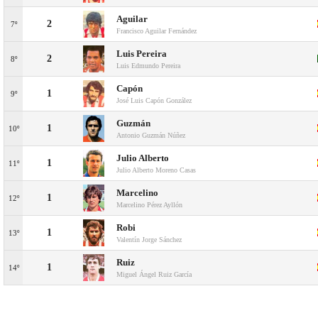
Aguilar
2
7º
Francisco Aguilar Fernández
Luis Pereira
2
8º
Luis Edmundo Pereira
Capón
1
9º
José Luis Capón González
Guzmán
1
10º
Antonio Guzmán Núñez
Julio Alberto
1
11º
Julio Alberto Moreno Casas
Marcelino
1
12º
Marcelino Pérez Ayllón
Robi
1
13º
Valentín Jorge Sánchez
Ruiz
1
14º
Miguel Ángel Ruiz García