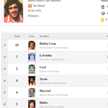
Rubén Andrés Cano Martínez
Otras
San Rafael
3
05-02-1951
1
Delantero
6
Valor
Foto
Nombre
Rubén Cano
19
1º
Rubén Andrés Cano Martínez
Leivinha
7
2º
Joao Leiva Campos Filho
Leal
5
3º
Eugenio Leal Vargas
Ayala
4
4º
Rubén Hugo Ayala Zanabria
Marcial
4
5º
Marcial Manuel Pina Morales
Rubio
3
6º
Juan José Rubio Jiménez