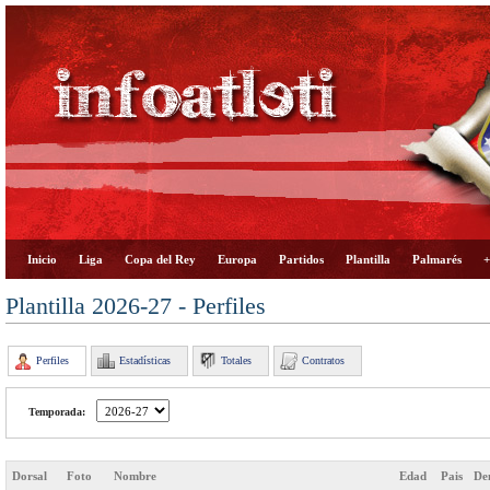
Inicio
Liga
Copa del Rey
Europa
Partidos
Plantilla
Palmarés
+
Plantilla 2026-27 - Perfiles
Perfiles
Estadísticas
Totales
Contratos
Temporada:
Dorsal
Foto
Nombre
Edad
Pais
De