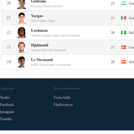
Giuliano
20
23
Cen
Giuliano Simeone Baldini
Vargas
21
21
Cen
Obed Gómez Vargas
Lookman
22
28
Del
Ademola Olajade Alade Aylola Lookman
Hjulmand
23
27
Cen
Morten Blom Due Hjulmand
Le Normand
24
29
Def
Robin Aime Robert Le Normand
Síguenos
Recomendamos
Twitter
Forza Atleti
Facebook
Flashscore.es
Instagram
Youtube