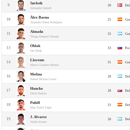
Sørloth
9
30
Del
Alexander Sørloth
Álex Baena
10
25
Cen
Alejandro Baena Rodríguez
Almada
11
25
Cen
Thiago Ezequiel Almada
Oblak
13
33
Por
Jan Oblak
Llorente
14
31
Cen
Marcos Llorente Moreno
Molina
16
28
Def
Nahuel Molina Lucero
Hancko
17
28
Def
Dávid Hancko
Pubill
18
23
Def
Marc Pubill Pagès
J. Alvarez
19
26
Del
Julián Alvarez