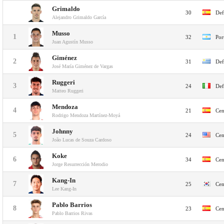
Grimaldo
30
Def
Alejandro Grimaldo García
Musso
1
32
Por
Juan Agustín Musso
Giménez
2
31
Def
José María Giménez de Vargas
Ruggeri
3
24
Def
Matteo Ruggeri
Mendoza
4
21
Cen
Rodrigo Mendoza Martínez-Moyá
Johnny
5
24
Cen
João Lucas de Souza Cardoso
Koke
6
34
Cen
Jorge Resurrección Merodio
Kang-In
7
25
Cen
Lee Kang-In
Pablo Barrios
8
23
Cen
Pablo Barrios Rivas