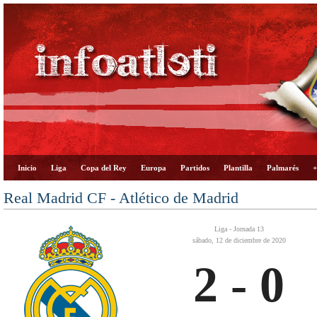
Inicio
Liga
Copa del Rey
Europa
Partidos
Plantilla
Palmarés
+
Real Madrid CF - Atlético de Madrid
Liga - Jornada 13
sábado, 12 de diciembre de 2020
2 - 0