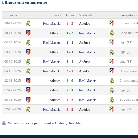
Últimos enfrentamientos
Fecha
Local
Goles
Visitante
Competició
10-01-2024
Real Madrid
5 - 3
Atlético
Supercopa d
18-01-2024
Atlético
4 - 2
Real Madrid
Copa del Rey
04-02-2024
Real Madrid
1 - 1
Atlético
Liga (23)
29-09-2024
Atlético
1 - 1
Real Madrid
Liga (8)
08-02-2025
Real Madrid
1 - 1
Atlético
Liga (23)
04-03-2025
Real Madrid
2 - 1
Atlético
Champions L
12-03-2025
Atlético
1 - 0
Real Madrid
Champions L
27-09-2025
Atlético
5 - 2
Real Madrid
Liga (7)
08-01-2026
Atlético
1 - 2
Real Madrid
Supercopa d
22-03-2026
Real Madrid
3 - 2
Atlético
Liga (29)
Ver estadísticas de partidos entre Atlético y Real Madrid