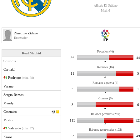
Alfredo Di Stéfano
Madrid
Zinedine Zidane
Entrenador
Posesión (%)
Real Madrid
56
44
Courtois
Remates (16)
Carvajal
11
5
Rodrygo
(min. 78)
Remates a puerta (4)
Varane
3
1
Sergio Ramos
Corners (9)
Mendy
3
6
Casemiro
Balones perdidos (240)
Modric
113
12
Valverde
(min. 87)
Balones recuperados (102)
53
49
Kroos