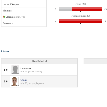
Lucas Vázquez
Faltas (23)
7
16
Vinicius
Fueras de juego (2)
Asensio
(min. 78)
0
2
Benzema
Goles
Real Madrid
Casemiro
1-0
min.14 (Asist: Kroos)
Oblak
2-0
min.62, en propia puerta