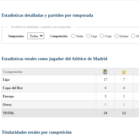
Estadísticas detalladas y partidos por temporada
Estadísticas detalladas y partidos por temporada
Temporada:
Competición:
Todas
Liga
Copa
Europa
Ot
Estadísticas totales como jugador del Atlético de Madrid
Competición
Liga
17
7
Copa del Rey
4
4
Europa
3
1
Otros
0
0
TOTAL
24
12
Titularidades totales por competición