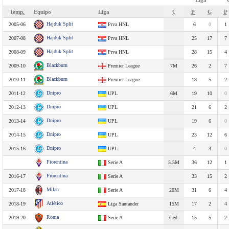
Liga
Temp.
Equipo
Liga
€
P
G
P
Hajduk Split
2005-06
Prva HNL
6
0
1
Hajduk Split
2007-08
Prva HNL
25
17
7
Hajduk Split
2008-09
Prva HNL
28
15
4
Blackburn
2009-10
Premier League
7M
26
2
7
Blackburn
2010-11
Premier League
18
5
2
Dnipro
2011-12
UPL
6M
19
10
0
Dnipro
2012-13
UPL
21
6
2
Dnipro
2013-14
UPL
19
6
0
Dnipro
2014-15
UPL
23
12
6
Dnipro
2015-16
UPL
4
3
0
Fiorentina
Serie A
5.5M
36
12
1
Fiorentina
2016-17
Serie A
33
15
2
Milan
2017-18
Serie A
20M
31
6
4
Atlético
2018-19
Liga Santander
15M
17
2
4
Roma
2019-20
Serie A
Ced.
15
5
2