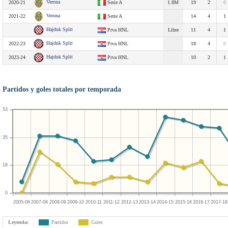
Verona
2020-21
Serie A
1.8M
19
2
0
Verona
2021-22
Serie A
14
4
1
Hajduk Split
Prva HNL
Libre
11
4
1
Hajduk Split
2022-23
Prva HNL
18
4
0
Hajduk Split
2023-24
Prva HNL
10
2
1
Partidos y goles totales por temporada
53
35
18
0
2005-06
2007-08
2008-09
2009-10
2010-11
2011-12
2012-13
2013-14
2014-15
2015-16
2016-17
2017-18
Leyenda:
Partidos
Goles