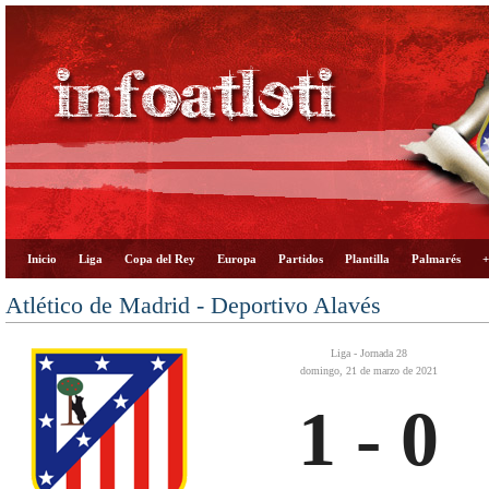
Inicio
Liga
Copa del Rey
Europa
Partidos
Plantilla
Palmarés
+
Atlético de Madrid - Deportivo Alavés
Liga - Jornada 28
domingo, 21 de marzo de 2021
1 - 0