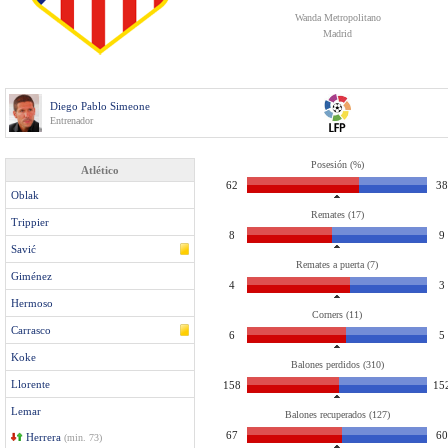
Wanda Metropolitano
Madrid
Diego Pablo Simeone
Entrenador
Posesión (%)
Atlético
62
38
Oblak
Remates (17)
Trippier
8
9
Savić
Remates a puerta (7)
Giménez
4
3
Hermoso
Corners (11)
Carrasco
6
5
Koke
Balones perdidos (310)
Llorente
158
15
Lemar
Balones recuperados (127)
67
60
Herrera
(min. 73)