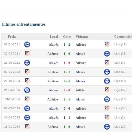
Últimos enfrentamientos
Fecha
Local
Goles
Visitante
Competició
03-01-2021
Alavés
1 - 2
Atlético
Liga (17)
21-03-2021
Atlético
1 - 0
Alavés
Liga (28)
25-09-2021
Alavés
1 - 0
Atlético
Liga (7)
02-04-2022
Atlético
4 - 1
Alavés
Liga (30)
29-10-2023
Atlético
2 - 1
Alavés
Liga (11)
21-04-2024
Alavés
2 - 0
Atlético
Liga (32)
23-11-2024
Atlético
2 - 1
Alavés
Liga (14)
03-05-2025
Alavés
0 - 0
Atlético
Liga (34)
30-08-2025
Alavés
1 - 1
Atlético
Liga (3)
18-01-2026
Atlético
1 - 0
Alavés
Liga (20)