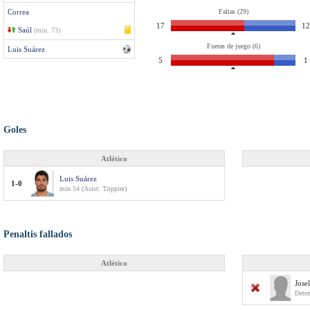
Correa
Faltas (29)
17
12
Saúl
(min. 73)
Fueras de juego (6)
Luis Suárez
5
1
Goles
Atlético
Luis Suárez
1-0
min.54 (Asist: Trippier)
Penaltis fallados
Atlético
Jose
Deten