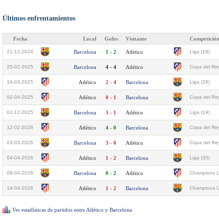
Últimos enfrentamientos
Fecha
Local
Goles
Visitante
Competició
21-12-2024
Barcelona
1 - 2
Atlético
Liga (18)
25-02-2025
Barcelona
4 - 4
Atlético
Copa del Rey
16-03-2025
Atlético
2 - 4
Barcelona
Liga (28)
02-04-2025
Atlético
0 - 1
Barcelona
Copa del Rey
02-12-2025
Barcelona
3 - 1
Atlético
Liga (19)
12-02-2026
Atlético
4 - 0
Barcelona
Copa del Rey
03-03-2026
Barcelona
3 - 0
Atlético
Copa del Rey
04-04-2026
Atlético
1 - 2
Barcelona
Liga (30)
08-04-2026
Barcelona
0 - 2
Atlético
Champions L
14-04-2026
Atlético
1 - 2
Barcelona
Champions L
Ver estadísticas de partidos entre Atlético y Barcelona