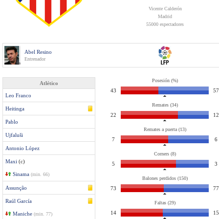
Vicente Calderón
Madrid
55000 espectadores
Abel Resino
Entrenador
Posesión (%)
Atlético
43
57
Leo Franco
Remates (34)
Heitinga
22
12
Pablo
Remates a puerta (13)
Ujfaluši
7
6
Antonio López
Corners (8)
Maxi
(c)
5
3
Sinama
(min. 66)
Balones perdidos (150)
Assunção
73
77
Raúl García
Faltas (29)
14
15
Maniche
(min. 77)