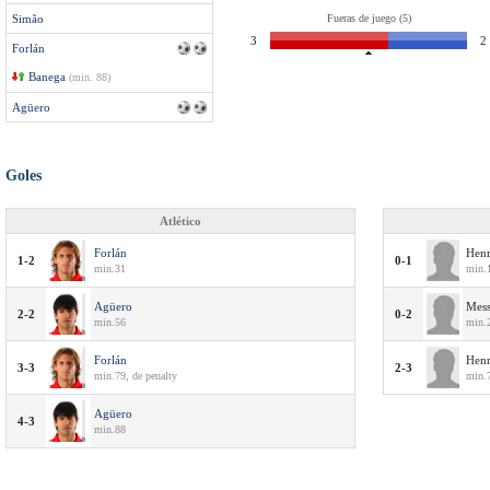
Simão
Fueras de juego (5)
3
2
Forlán
Banega
(min. 88)
Agüero
Goles
Atlético
Forlán
Hen
1-2
0-1
min.31
min.
Agüero
Mess
2-2
0-2
min.56
min.
Forlán
Hen
3-3
2-3
min.79, de penalty
min.
Agüero
4-3
min.88