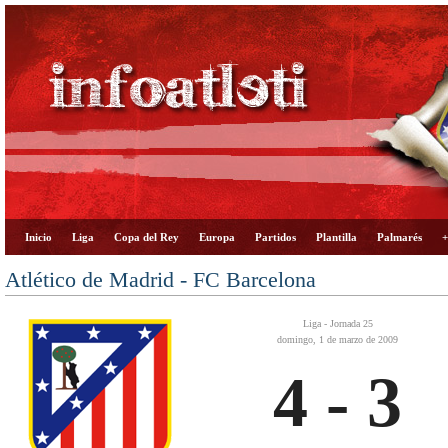
Inicio
Liga
Copa del Rey
Europa
Partidos
Plantilla
Palmarés
+
Atlético de Madrid - FC Barcelona
Liga - Jornada 25
domingo, 1 de marzo de 2009
4 - 3