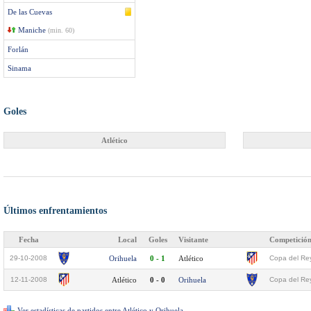
De las Cuevas
Maniche
(min. 60)
Forlán
Sinama
Goles
Atlético
Últimos enfrentamientos
Fecha
Local
Goles
Visitante
Competició
29-10-2008
Orihuela
0 - 1
Atlético
Copa del Rey
12-11-2008
Atlético
0 - 0
Orihuela
Copa del Rey
Ver estadísticas de partidos entre Atlético y Orihuela