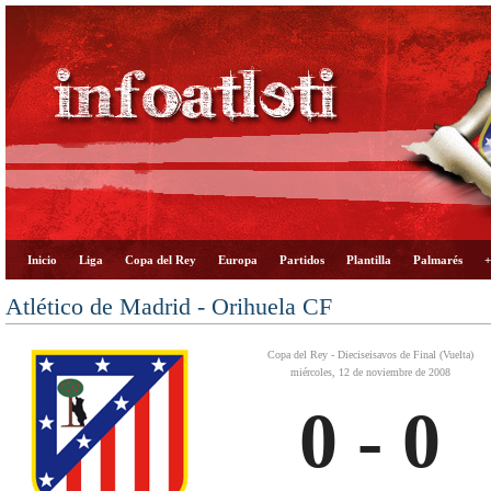
Inicio
Liga
Copa del Rey
Europa
Partidos
Plantilla
Palmarés
+
Atlético de Madrid - Orihuela CF
Copa del Rey - Dieciseisavos de Final (Vuelta)
miércoles, 12 de noviembre de 2008
0 - 0