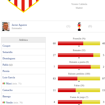
Vicente Calderón
Madrid
Javier Aguirre
(1)
(0)
Entrenador
Posesión (%)
Atlético
60
40
Coupet
Remates (32)
Seitaridis
27
5
Domínguez
Remates a puerta (9)
Pablo
(c)
7
2
Pernía
Balones perdidos (180)
Luis García
83
97
Maxi
(min. 71)
Faltas (26)
Camacho
11
15
Banega
Fueras de juego (7)
4
3
Simão
(min. 76)