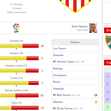
El Madrigal
Villarreal
20000 espectadores
Javier Aguirre
Entrenador
Pr
Posesión (%)
Atlético
36
Leo Franco
Remates (30)
Seitaridis
8
Antonio López
(min. 46)
Cla
Remates a puerta (17)
Heitinga
5
Domínguez
1
Corners (13)
Pernía
3
2
Assunção
Balones perdidos (158)
3
Raúl García
(min. 60)
82
4
Maniche
Faltas (31)
5
19
De las Cuevas
(min. 76)