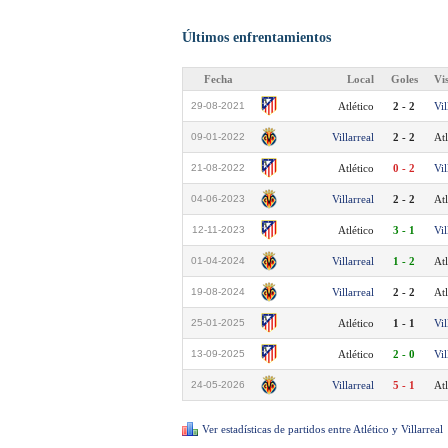
Últimos enfrentamientos
Fecha
Local
Goles
Vi
29-08-2021
Atlético
2 - 2
Vil
09-01-2022
Villarreal
2 - 2
Atl
21-08-2022
Atlético
0 - 2
Vil
04-06-2023
Villarreal
2 - 2
Atl
12-11-2023
Atlético
3 - 1
Vil
01-04-2024
Villarreal
1 - 2
Atl
19-08-2024
Villarreal
2 - 2
Atl
25-01-2025
Atlético
1 - 1
Vil
13-09-2025
Atlético
2 - 0
Vil
24-05-2026
Villarreal
5 - 1
Atl
Ver estadísticas de partidos entre Atlético y Villarreal