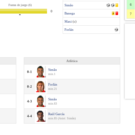
6
Fueras de juego (6)
Simão
0
Banega
7
Maxi
(c)
Forlán
Atlético
Simão
0-1
min.1
Forlán
0-2
min.21
Simão
4-3
min.83
Raúl García
4-4
min.85 (Asist: Simão)