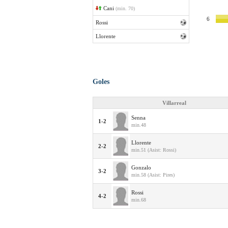
Cani
(min. 70)
6
Rossi
Llorente
Goles
Villarreal
Senna
1-2
min.48
Llorente
2-2
min.51 (Asist: Rossi)
Gonzalo
3-2
min.58 (Asist: Pires)
Rossi
4-2
min.68