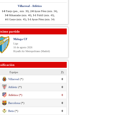
Villarreal - Atlético
1-0
Parejo (pen., min. 30),
2-0
Ayoze Pérez (min. 34),
3-0
Mikautadze (min. 40),
3-1
Pubill (min. 43),
4-1
Gueye (min. 45),
5-1
Ayoze Pérez (min. 54)
óximo partido
Málaga CF
Liga
16 de agosto 2026
Riyadh Air Metropolitano (Madrid)
sificación
Equipo
Pt
Villarreal
(*)
0
Athletic
(*)
0
Atlético (*)
0
Barcelona
(*)
0
Betis
(*)
0