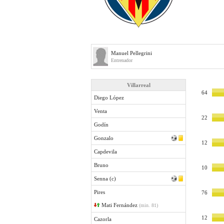
Manuel Pellegrini
Entrenador
Villarreal
64
Diego López
Venta
22
Godín
Gonzalo
12
Capdevila
Bruno
10
Senna (c)
Pires
76
Mati Fernández
(min. 81)
12
Cazorla