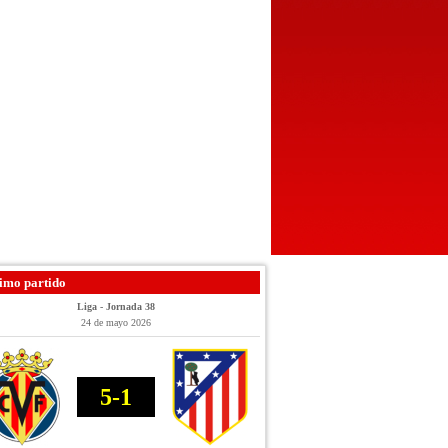
imo partido
Liga - Jornada 38
24 de mayo 2026
5-1