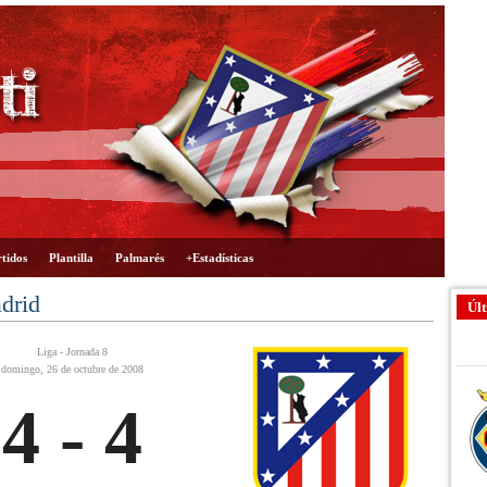
tidos
Plantilla
Palmarés
+Estadísticas
adrid
Últ
Liga - Jornada 8
domingo, 26 de octubre de 2008
4 - 4