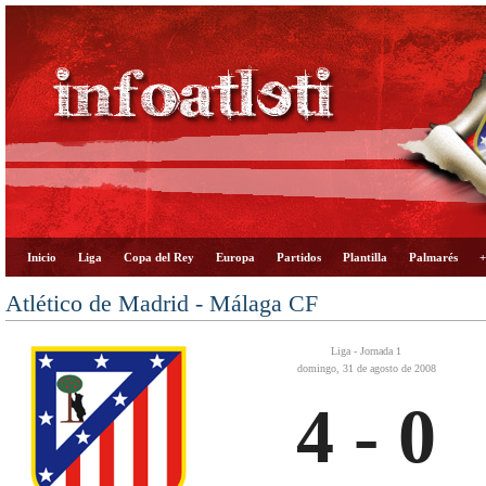
Inicio
Liga
Copa del Rey
Europa
Partidos
Plantilla
Palmarés
+
Atlético de Madrid - Málaga CF
Liga - Jornada 1
domingo, 31 de agosto de 2008
4 - 0