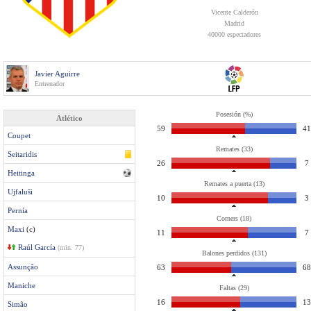
Vicente Calderón
Madrid
40000 espectadores
Javier Aguirre
Entrenador
Posesión (%)
Atlético
59
41
Coupet
Remates (33)
Seitaridis
26
7
Heitinga
Remates a puerta (13)
Ujfaluši
10
3
Pernía
Corners (18)
Maxi
(c)
11
7
Raúl García
(min. 77)
Balones perdidos (131)
Assunção
63
68
Maniche
Faltas (29)
16
13
Simão