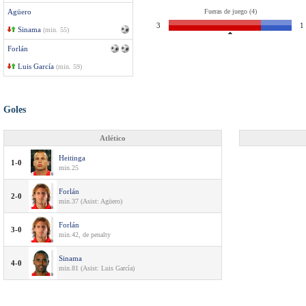
Agüero
Fueras de juego (4)
3
1
Sinama
(min. 55)
Forlán
Luis García
(min. 59)
Goles
Atlético
Heitinga
1-0
min.25
Forlán
2-0
min.37 (Asist: Agüero)
Forlán
3-0
min.42, de penalty
Sinama
4-0
min.81 (Asist: Luis García)