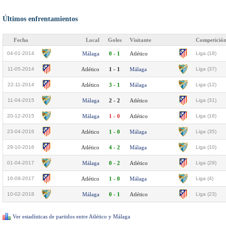
Últimos enfrentamientos
Fecha
Local
Goles
Visitante
Competició
04-01-2014
Málaga
0 - 1
Atlético
Liga (18)
11-05-2014
Atlético
1 - 1
Málaga
Liga (37)
22-11-2014
Atlético
3 - 1
Málaga
Liga (12)
11-04-2015
Málaga
2 - 2
Atlético
Liga (31)
20-12-2015
Málaga
1 - 0
Atlético
Liga (16)
23-04-2016
Atlético
1 - 0
Málaga
Liga (35)
29-10-2016
Atlético
4 - 2
Málaga
Liga (10)
01-04-2017
Málaga
0 - 2
Atlético
Liga (29)
16-09-2017
Atlético
1 - 0
Málaga
Liga (4)
10-02-2018
Málaga
0 - 1
Atlético
Liga (23)
Ver estadísticas de partidos entre Atlético y Málaga