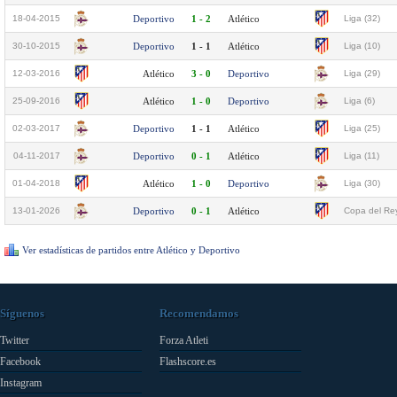
18-04-2015
Deportivo
1 - 2
Atlético
Liga (32)
30-10-2015
Deportivo
1 - 1
Atlético
Liga (10)
12-03-2016
Atlético
3 - 0
Deportivo
Liga (29)
25-09-2016
Atlético
1 - 0
Deportivo
Liga (6)
02-03-2017
Deportivo
1 - 1
Atlético
Liga (25)
04-11-2017
Deportivo
0 - 1
Atlético
Liga (11)
01-04-2018
Atlético
1 - 0
Deportivo
Liga (30)
13-01-2026
Deportivo
0 - 1
Atlético
Copa del Rey
Ver estadísticas de partidos entre Atlético y Deportivo
Síguenos
Recomendamos
Twitter
Forza Atleti
Facebook
Flashscore.es
Instagram