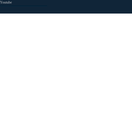
Youtube