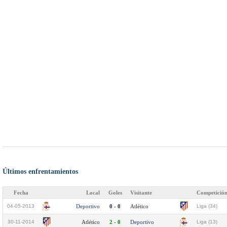
Últimos enfrentamientos
Fecha
Local
Goles
Visitante
Competició
04-05-2013
Deportivo
0 - 0
Atlético
Liga (34)
30-11-2014
Atlético
2 - 0
Deportivo
Liga (13)