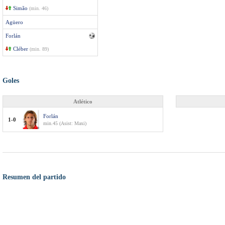
Simão
(min. 46)
Agüero
Forlán
Cléber
(min. 89)
Goles
Atlético
Forlán
1-0
min.45 (Asist: Maxi)
Resumen del partido