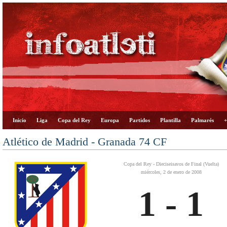
Inicio
Liga
Copa del Rey
Europa
Partidos
Plantilla
Palmarés
+
Atlético de Madrid - Granada 74 CF
Copa del Rey - Dieciseisavos de Final (Vuelta)
miércoles, 2 de enero de 2008
1 - 1