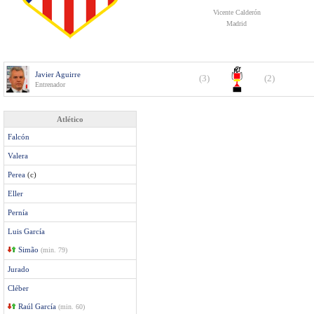
Vicente Calderón
Madrid
Javier Aguirre
(3)
(2)
Entrenador
Atlético
Falcón
Valera
Perea
(c)
Eller
Pernía
Luis García
Simão
(min. 79)
Jurado
Cléber
Raúl García
(min. 60)