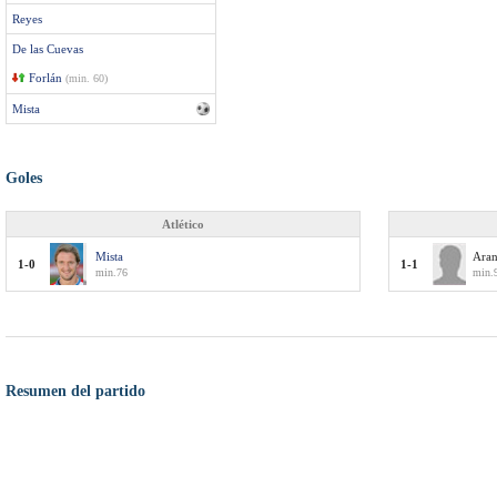
Reyes
De las Cuevas
Forlán
(min. 60)
Mista
Goles
Atlético
Mista
Ara
1-0
1-1
min.76
min.
Resumen del partido