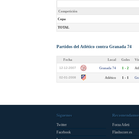
Competición
Copa
TOTAL
Partidos del Atlético contra Granada 74
Fecha
Local
Goles
Vi
12-12-2007
Granada 74
1 - 2
Atl
02-01-2008
Atlético
1 - 1
Gr
Síguenos
Recomendamo
Twitter
Forza Atleti
Facebook
Flashscore.es