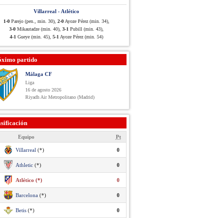
Villarreal - Atlético
1-0
Parejo (pen., min. 30),
2-0
Ayoze Pérez (min. 34),
3-0
Mikautadze (min. 40),
3-1
Pubill (min. 43),
4-1
Gueye (min. 45),
5-1
Ayoze Pérez (min. 54)
óximo partido
Málaga CF
Liga
16 de agosto 2026
Riyadh Air Metropolitano (Madrid)
sificación
Equipo
Pt
Villarreal
(*)
0
Athletic
(*)
0
Atlético (*)
0
Barcelona
(*)
0
Betis
(*)
0