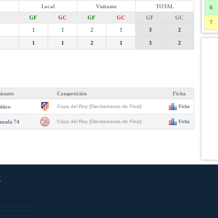
Local
Visitante
TOTAL
6
GF
GC
GF
GC
GF
GC
7
1
1
2
1
3
2
1
1
2
1
3
2
sitante
Competición
Ficha
ético
Copa del Rey (Dieciseisavos de Final)
Ficha
anada 74
Copa del Rey (Dieciseisavos de Final)
Ficha
s