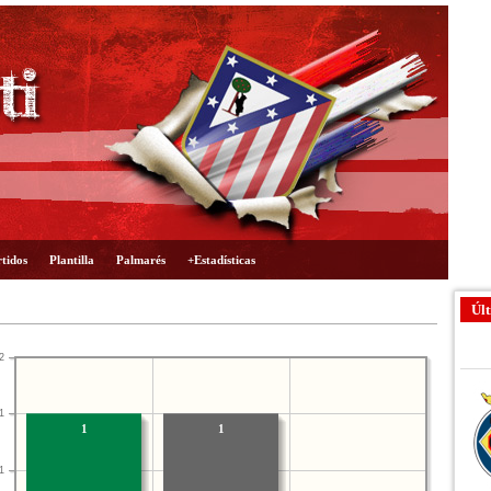
tidos
Plantilla
Palmarés
+Estadísticas
Últ
2
1
1
1
1