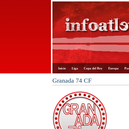
Inicio
Liga
Copa del Rey
Europa
Par
Granada 74 CF