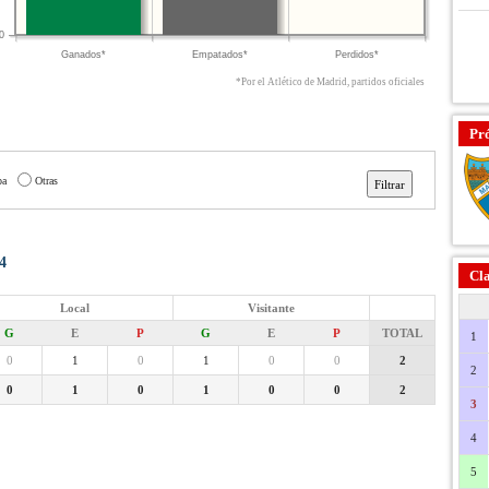
0
Ganados*
Empatados*
Perdidos*
*Por el Atlético de Madrid, partidos oficiales
Pr
pa
Otras
4
Cla
Local
Visitante
G
E
P
G
E
P
TOTAL
1
0
1
0
1
0
0
2
2
0
1
0
1
0
0
2
3
4
5