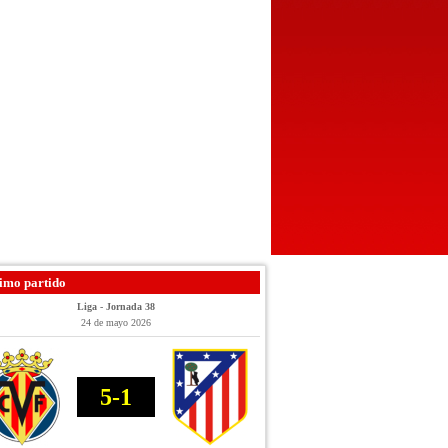
imo partido
Liga - Jornada 38
24 de mayo 2026
5-1