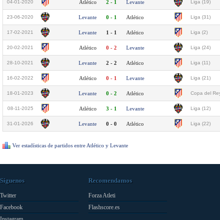
04-01-2020
Atlético
2 - 1
Levante
Liga (19)
23-06-2020
Levante
0 - 1
Atlético
Liga (31)
17-02-2021
Levante
1 - 1
Atlético
Liga (2)
20-02-2021
Atlético
0 - 2
Levante
Liga (24)
28-10-2021
Levante
2 - 2
Atlético
Liga (11)
16-02-2022
Atlético
0 - 1
Levante
Liga (21)
18-01-2023
Levante
0 - 2
Atlético
Copa del Rey
08-11-2025
Atlético
3 - 1
Levante
Liga (12)
31-01-2026
Levante
0 - 0
Atlético
Liga (22)
Ver estadísticas de partidos entre Atlético y Levante
Síguenos
Recomendamos
Twitter
Forza Atleti
Facebook
Flashscore.es
Instagram