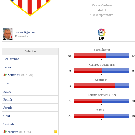
Vicente Calderón
Madrid
45000 espectadores
Javier Aguirre
Entrenador
Posesión (%)
Atlético
58
42
Leo Franco
Remates a puerta (18)
Perea
9
9
Seitaridis
(min. 20)
Corners (4)
Eller
3
1
Pablo
Balones perdidos (142)
Pernía
72
70
Jurado
Faltas (40)
Gabi
22
18
Costinha
Agüero
(min. 46)