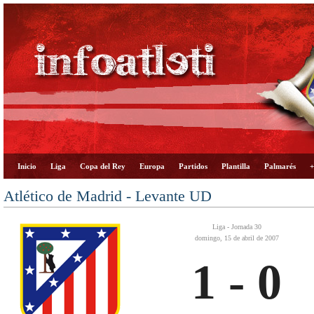
Inicio
Liga
Copa del Rey
Europa
Partidos
Plantilla
Palmarés
+
Atlético de Madrid - Levante UD
Liga - Jornada 30
domingo, 15 de abril de 2007
1 - 0