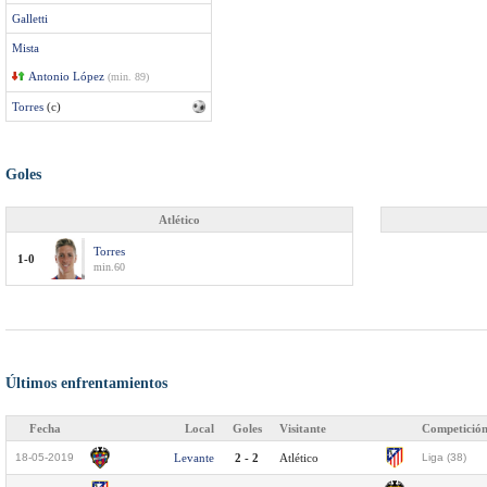
Galletti
Mista
Antonio López
(min. 89)
Torres
(c)
Goles
Atlético
Torres
1-0
min.60
Últimos enfrentamientos
Fecha
Local
Goles
Visitante
Competició
18-05-2019
Levante
2 - 2
Atlético
Liga (38)