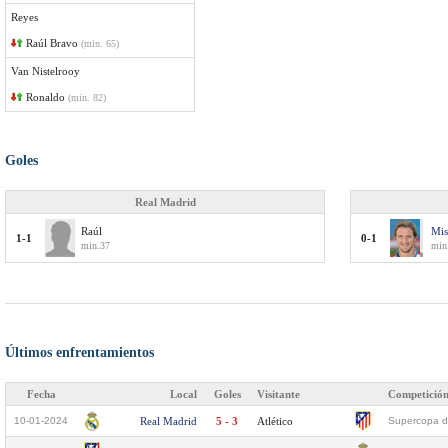
Reyes
Raúl Bravo
(min. 65)
Van Nistelrooy
Ronaldo
(min. 82)
Goles
Real Madrid
Raúl
Mis
1-1
0-1
min.37
min
Últimos enfrentamientos
Fecha
Local
Goles
Visitante
Competició
10-01-2024
Real Madrid
5 - 3
Atlético
Supercopa d