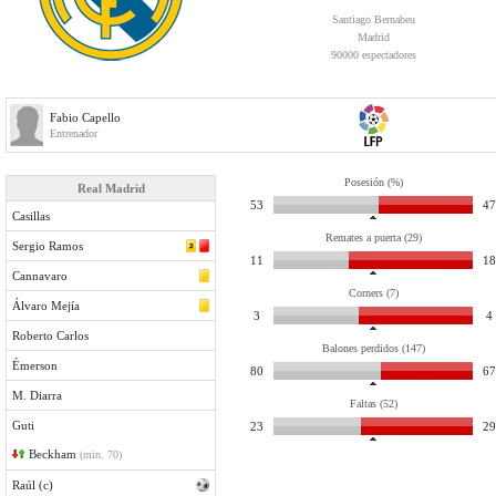
Santiago Bernabeu
Madrid
90000 espectadores
Fabio Capello
Entrenador
Posesión (%)
Real Madrid
53
47
Casillas
Remates a puerta (29)
Sergio Ramos
11
18
Cannavaro
Corners (7)
Álvaro Mejía
3
4
Roberto Carlos
Balones perdidos (147)
Émerson
80
67
M. Diarra
Faltas (52)
Guti
23
29
Beckham
(min. 70)
Raúl (c)