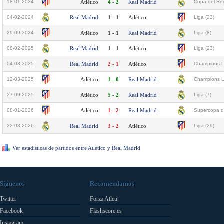
18-01-2024
Atlético
4 - 2
Real Madrid
Copa del Rey
04-02-2024
Real Madrid
1 - 1
Atlético
Liga (23)
29-09-2024
Atlético
1 - 1
Real Madrid
Liga (8)
08-02-2025
Real Madrid
1 - 1
Atlético
Liga (23)
04-03-2025
Real Madrid
2 - 1
Atlético
Champions L
12-03-2025
Atlético
1 - 0
Real Madrid
Champions L
27-09-2025
Atlético
5 - 2
Real Madrid
Liga (7)
08-01-2026
Atlético
1 - 2
Real Madrid
Supercopa d
22-03-2026
Real Madrid
3 - 2
Atlético
Liga (29)
Ver estadísticas de partidos entre Atlético y Real Madrid
Síguenos
Recomendamos
Twitter
Forza Atleti
Facebook
Flashscore.es
Instagram