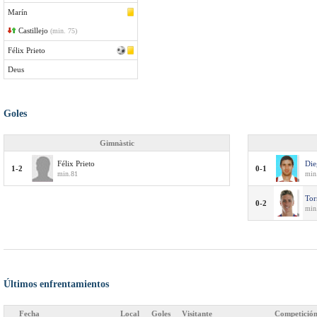
Marín
Castillejo
(min. 75)
Félix Prieto
Deus
Goles
Gimnàstic
Félix Prieto
Die
1-2
0-1
min.81
min
Tor
0-2
min
Últimos enfrentamientos
Fecha
Local
Goles
Visitante
Competició