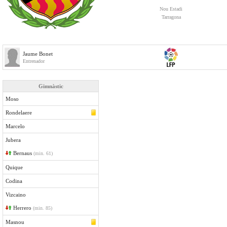
Nou Estadi
Tarragona
Jaume Bonet
Entrenador
Gimnàstic
Moso
Rondelaere
Marcelo
Jubera
Bernaus
(min. 61)
Quique
Codina
Vizcaino
Herrero
(min. 85)
Masnou