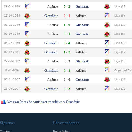
22-02-1948
Atlético
5 - 2
Gimnàstic
Liga (21)
17-10-1948
Gimnàstic
2 - 1
Atlético
Liga (6)
06-02-1949
Atlético
1 - 0
Gimnàstic
Liga (19)
09-10-1949
Atlético
5 - 1
Gimnàstic
Liga (6)
05-02-1950
Gimnàstic
0 - 4
Atlético
Liga (19)
02-12-2001
Gimnàstic
1 - 2
Atlético
Liga (17)
27-04-2002
Atlético
3 - 3
Gimnàstic
Liga (38)
11-11-2004
Gimnàstic
0 - 1
Atlético
Copa del Rey
06-01-2007
Atlético
0 - 0
Gimnàstic
Liga (17)
27-05-2007
Gimnàstic
0 - 2
Atlético
Liga (36)
Ver estadísticas de partidos entre Atlético y Gimnàstic
Síguenos
Recomendamos
Twitter
Forza Atleti