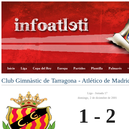
Inicio
Liga
Copa del Rey
Europa
Partidos
Plantilla
Palmarés
+
Club Gimnàstic de Tarragona - Atlético de Madri
Liga - Jornada 17
domingo, 2 de diciembre de 2001
1 - 2