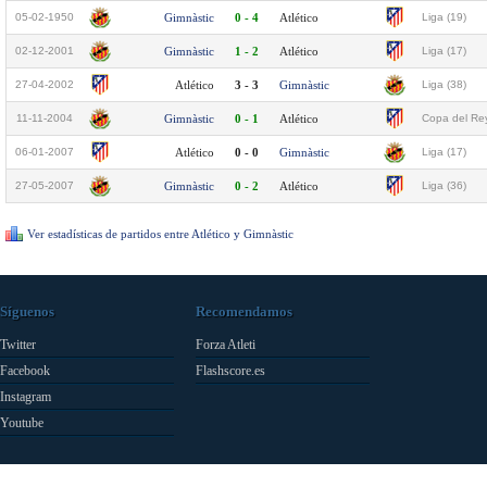
05-02-1950
Gimnàstic
0 - 4
Atlético
Liga (19)
02-12-2001
Gimnàstic
1 - 2
Atlético
Liga (17)
27-04-2002
Atlético
3 - 3
Gimnàstic
Liga (38)
11-11-2004
Gimnàstic
0 - 1
Atlético
Copa del Rey
06-01-2007
Atlético
0 - 0
Gimnàstic
Liga (17)
27-05-2007
Gimnàstic
0 - 2
Atlético
Liga (36)
Ver estadísticas de partidos entre Atlético y Gimnàstic
Síguenos
Recomendamos
Twitter
Forza Atleti
Facebook
Flashscore.es
Instagram
Youtube