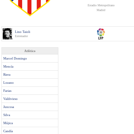
Estadio Metropolitano
Madrid
Lino Taioli
Entrenador
Atlético
Marcel Domingo
Mencía
Riera
Lozano
Farias
Valdivieso
Juncosa
Silva
Mújica
Candía