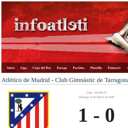
Inicio
Liga
Copa del Rey
Europa
Partidos
Plantilla
Palmarés
+
Atlético de Madrid - Club Gimnàstic de Tarragon
Liga - Jornada 19
domingo, 6 de febrero de 1949
1 - 0