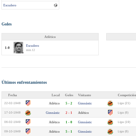
Escudero
Goles
Atlético
Escudero
1-0
min.12
Últimos enfrentamientos
Fecha
Local
Goles
Visitante
Competició
22-02-1948
Atlético
5 - 2
Gimnàstic
Liga (21)
17-10-1948
Gimnàstic
2 - 1
Atlético
Liga (6)
06-02-1949
Atlético
1 - 0
Gimnàstic
Liga (19)
09-10-1949
Atlético
5 - 1
Gimnàstic
Liga (6)