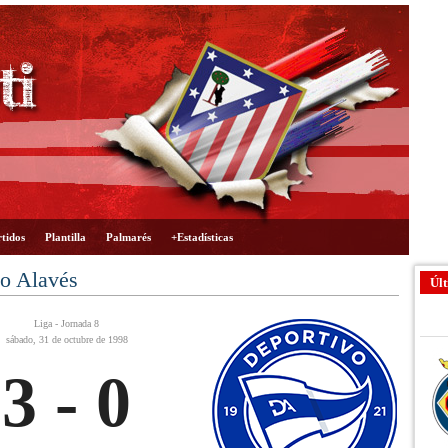
tidos
Plantilla
Palmarés
+Estadísticas
vo Alavés
Últ
Liga - Jornada 8
sábado, 31 de octubre de 1998
3 - 0