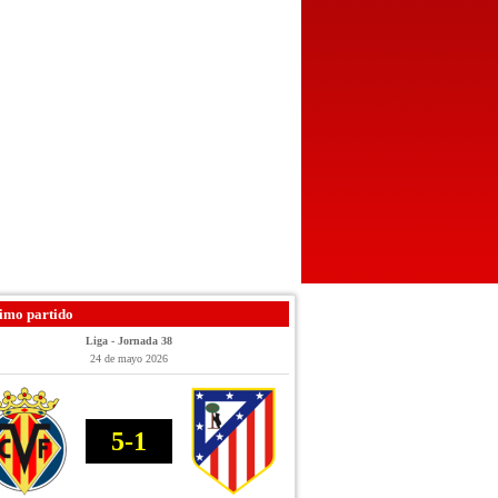
imo partido
Liga - Jornada 38
24 de mayo 2026
5-1