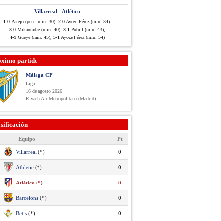
Villarreal - Atlético
1-0
Parejo (pen., min. 30),
2-0
Ayoze Pérez (min. 34),
3-0
Mikautadze (min. 40),
3-1
Pubill (min. 43),
4-1
Gueye (min. 45),
5-1
Ayoze Pérez (min. 54)
óximo partido
Málaga CF
Liga
16 de agosto 2026
Riyadh Air Metropolitano (Madrid)
sificación
Equipo
Pt
Villarreal
(*)
0
Athletic
(*)
0
Atlético (*)
0
Barcelona
(*)
0
Betis
(*)
0