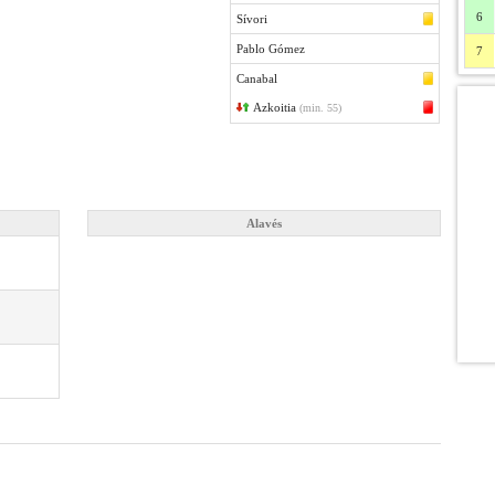
6
Sívori
Pablo Gómez
7
Canabal
Azkoitia
(min. 55)
Alavés