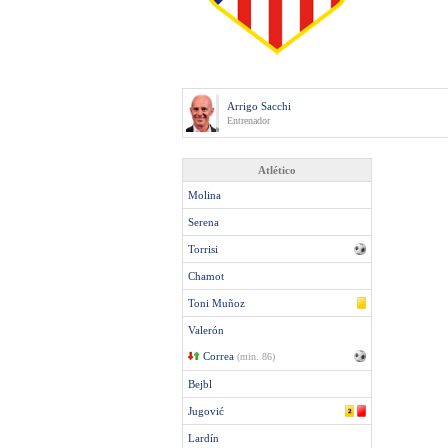
Arrigo Sacchi
Entrenador
Atlético
Molina
Serena
Torrisi
Chamot
Toni Muñoz
Valerón
Correa
(min. 86)
Bejbl
Jugović
Lardín