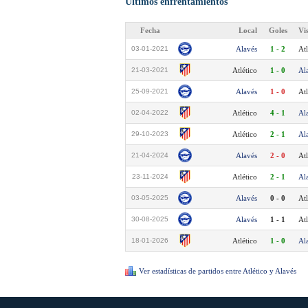
Últimos enfrentamientos
Fecha
Local
Goles
Vi
03-01-2021
Alavés
1 - 2
Atl
21-03-2021
Atlético
1 - 0
Al
25-09-2021
Alavés
1 - 0
Atl
02-04-2022
Atlético
4 - 1
Al
29-10-2023
Atlético
2 - 1
Al
21-04-2024
Alavés
2 - 0
Atl
23-11-2024
Atlético
2 - 1
Al
03-05-2025
Alavés
0 - 0
Atl
30-08-2025
Alavés
1 - 1
Atl
18-01-2026
Atlético
1 - 0
Al
Ver estadísticas de partidos entre Atlético y Alavés