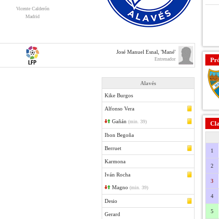
Vicente Calderón
Madrid
José Manuel Esnal, 'Mané'
Entrenador
Pr
Alavés
Kike Burgos
Alfonso Vera
Gañán
(min. 39)
Cla
Ibon Begoña
Berruet
1
Karmona
2
Iván Rocha
3
Magno
(min. 39)
4
Desio
5
Gerard