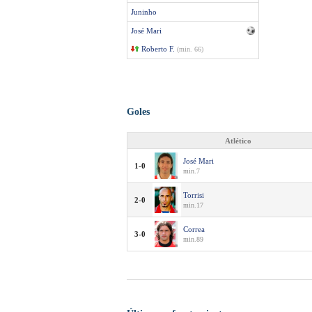
Juninho
José Mari
Roberto F.
(min. 66)
Goles
Atlético
José Mari
1-0
min.7
Torrisi
2-0
min.17
Correa
3-0
min.89