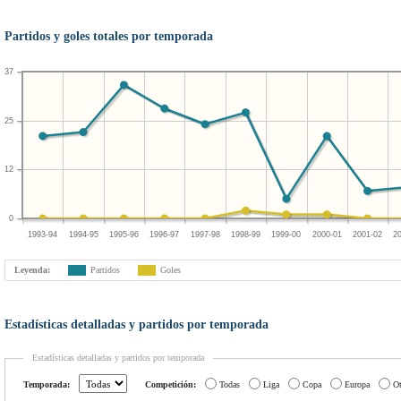
Partidos y goles totales por temporada
37
25
12
0
1993-94
1994-95
1995-96
1996-97
1997-98
1998-99
1999-00
2000-01
2001-02
2
Leyenda:
Partidos
Goles
Estadísticas detalladas y partidos por temporada
Estadísticas detalladas y partidos por temporada
Temporada:
Competición:
Todas
Liga
Copa
Europa
Ot