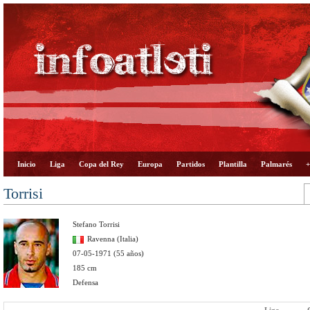
Inicio
Liga
Copa del Rey
Europa
Partidos
Plantilla
Palmarés
+
Torrisi
Stefano Torrisi
Ravenna (Italia)
07-05-1971 (55 años)
185 cm
Defensa