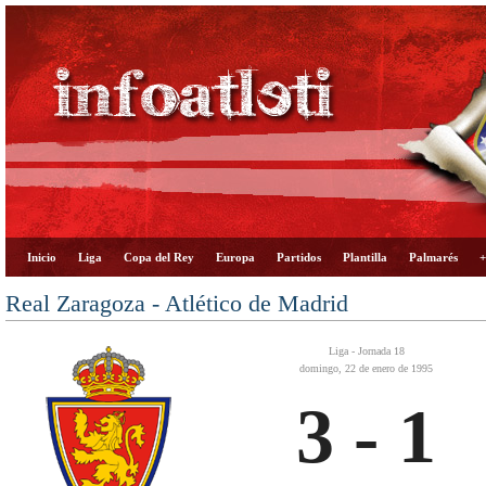
Inicio
Liga
Copa del Rey
Europa
Partidos
Plantilla
Palmarés
+
Real Zaragoza - Atlético de Madrid
Liga - Jornada 18
domingo, 22 de enero de 1995
3 - 1