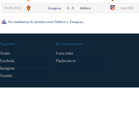
01-06-2013
Zaragoza
1 - 3
Atlético
Liga (38)
Ver estadísticas de partidos entre Atlético y Zaragoza
Síguenos
Recomendamos
Twitter
Forza Atleti
Facebook
Flashscore.es
Instagram
Youtube