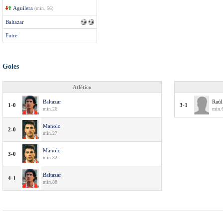
Aguilera
(min. 56)
Baltazar
Futre
Goles
Atlético
Baltazar
Raúl
1-0
3-1
min.26
min.
Manolo
2-0
min.27
Manolo
3-0
min.32
Baltazar
4-1
min.88