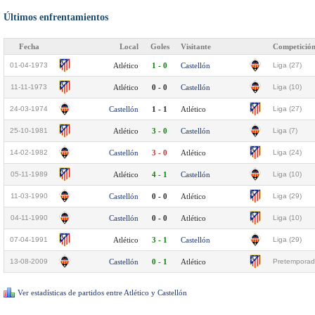
Últimos enfrentamientos
Fecha
Local
Goles
Visitante
Competició
01-04-1973
Atlético
1 - 0
Castellón
Liga (27)
11-11-1973
Atlético
0 - 0
Castellón
Liga (10)
24-03-1974
Castellón
1 - 1
Atlético
Liga (27)
25-10-1981
Atlético
3 - 0
Castellón
Liga (7)
14-02-1982
Castellón
3 - 0
Atlético
Liga (24)
05-11-1989
Atlético
4 - 1
Castellón
Liga (10)
11-03-1990
Castellón
0 - 0
Atlético
Liga (29)
04-11-1990
Castellón
0 - 0
Atlético
Liga (10)
07-04-1991
Atlético
3 - 1
Castellón
Liga (29)
13-08-2009
Castellón
0 - 1
Atlético
Pretemporad
Ver estadísticas de partidos entre Atlético y Castellón