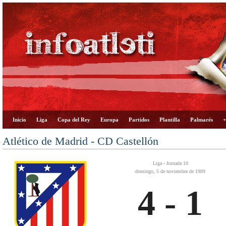
Inicio
Liga
Copa del Rey
Europa
Partidos
Plantilla
Palmarés
+
Atlético de Madrid - CD Castellón
Liga - Jornada 10
domingo, 5 de noviembre de 1989
4 - 1