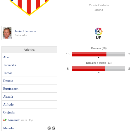
Vicente Calderón
Madrid
Javier Clemente
Entrenador
Remates (20)
Atlético
13
7
Abel
Remates a puerta (13)
Torrecilla
8
5
Tomás
Donato
Bustingorri
Abadía
Alfredo
Orejuela
Armando
(min. 45)
Manolo