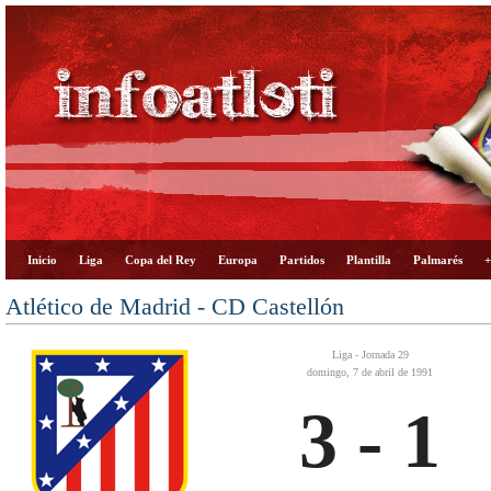
Inicio
Liga
Copa del Rey
Europa
Partidos
Plantilla
Palmarés
+
Atlético de Madrid - CD Castellón
Liga - Jornada 29
domingo, 7 de abril de 1991
3 - 1