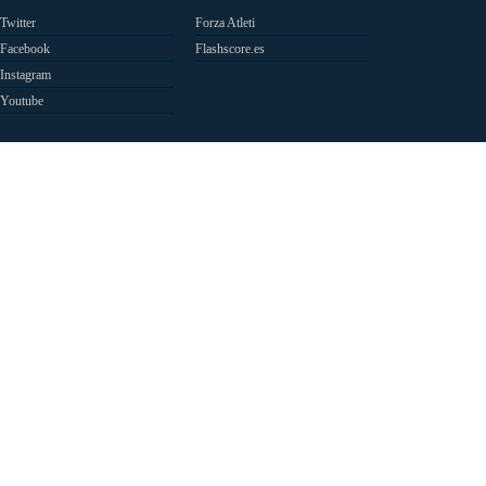
Twitter
Forza Atleti
Facebook
Flashscore.es
Instagram
Youtube