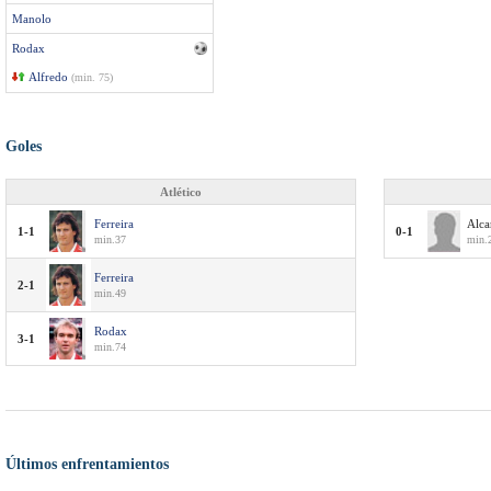
Manolo
Rodax
Alfredo
(min. 75)
Goles
Atlético
Ferreira
Alca
1-1
0-1
min.37
min.
Ferreira
2-1
min.49
Rodax
3-1
min.74
Últimos enfrentamientos