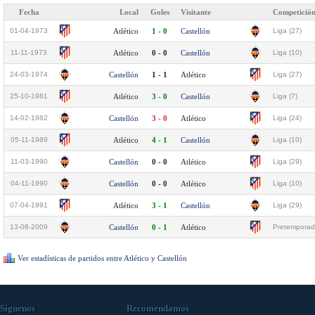
Fecha
Local
Goles
Visitante
Competició
01-04-1973
Atlético
1 - 0
Castellón
Liga (27)
11-11-1973
Atlético
0 - 0
Castellón
Liga (10)
24-03-1974
Castellón
1 - 1
Atlético
Liga (27)
25-10-1981
Atlético
3 - 0
Castellón
Liga (7)
14-02-1982
Castellón
3 - 0
Atlético
Liga (24)
05-11-1989
Atlético
4 - 1
Castellón
Liga (10)
11-03-1990
Castellón
0 - 0
Atlético
Liga (29)
04-11-1990
Castellón
0 - 0
Atlético
Liga (10)
07-04-1991
Atlético
3 - 1
Castellón
Liga (29)
13-08-2009
Castellón
0 - 1
Atlético
Pretemporad
Ver estadísticas de partidos entre Atlético y Castellón
Síguenos
Recomendamos