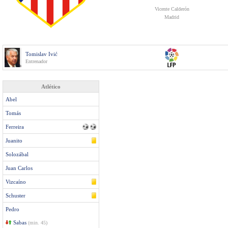
Vicente Calderón
Madrid
Tomislav Ivić
Entrenador
Atlético
Abel
Tomás
Ferreira
Juanito
Solozábal
Juan Carlos
Vizcaíno
Schuster
Pedro
Sabas
(min. 45)