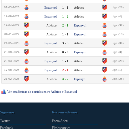
01-03-2020
Espanyol
1 - 1
Atlético
Liga (26)
12-09-2021
Espanyol
1 - 2
Atlético
Liga (4)
17-04-2022
Atlético
2 - 1
Espanyol
Liga (32)
06-11-2022
Atlético
1 - 1
Espanyol
Liga (13)
24-05-2023
Espanyol
3 - 3
Atlético
Liga (36)
28-08-2024
Atlético
0 - 0
Espanyol
Liga (3)
29-03-2025
Espanyol
1 - 1
Atlético
Liga (29)
17-08-2025
Espanyol
2 - 1
Atlético
Liga (1)
21-02-2026
Atlético
4 - 2
Espanyol
Liga (25)
Ver estadísticas de partidos entre Atlético y Espanyol
Síguenos
Recomendamos
Twitter
Forza Atleti
Facebook
Flashscore.es