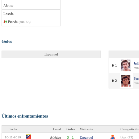
Alonso
Losada
Pineda
(min. 65)
Goles
Espanyol
Jul
0-1
min
Par
0-2
min.
Últimos enfrentamientos
Fecha
Local
Goles
Visitante
Competició
10-11-2019
Atlético
3 - 1
Espanyol
Liga (13)