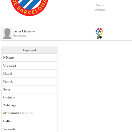
Sarriá
Barcelona
Javier Clemente
Entrenador
Espanyol
N'Kono
Urquiaga
Iñaqui
Francis
Soler
Orejuela
Zubiliaga
Lauridsen
(min. 58)
Gallart
Valverde