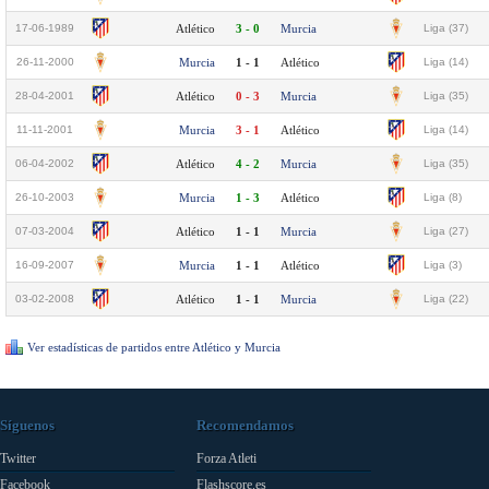
17-06-1989
Atlético
3 - 0
Murcia
Liga (37)
26-11-2000
Murcia
1 - 1
Atlético
Liga (14)
28-04-2001
Atlético
0 - 3
Murcia
Liga (35)
11-11-2001
Murcia
3 - 1
Atlético
Liga (14)
06-04-2002
Atlético
4 - 2
Murcia
Liga (35)
26-10-2003
Murcia
1 - 3
Atlético
Liga (8)
07-03-2004
Atlético
1 - 1
Murcia
Liga (27)
16-09-2007
Murcia
1 - 1
Atlético
Liga (3)
03-02-2008
Atlético
1 - 1
Murcia
Liga (22)
Ver estadísticas de partidos entre Atlético y Murcia
Síguenos
Recomendamos
Twitter
Forza Atleti
Facebook
Flashscore.es