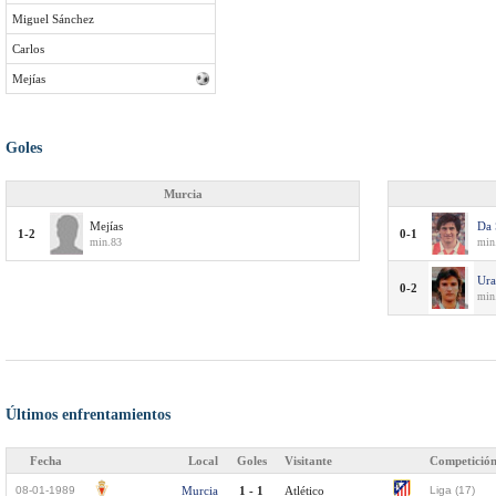
Miguel Sánchez
Carlos
Mejías
Goles
Murcia
Mejías
Da 
1-2
0-1
min.83
min
Ura
0-2
min
Últimos enfrentamientos
Fecha
Local
Goles
Visitante
Competició
08-01-1989
Murcia
1 - 1
Atlético
Liga (17)