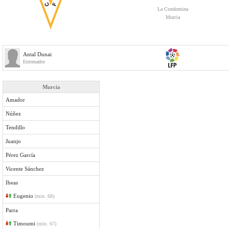
La Condomina
Murcia
Antal Dunai
Entrenador
Murcia
Amador
Núñez
Tendillo
Juanjo
Pérez García
Vicente Sánchez
Ibeas
Eugenio
(min. 68)
Parra
Timoumi
(min. 67)