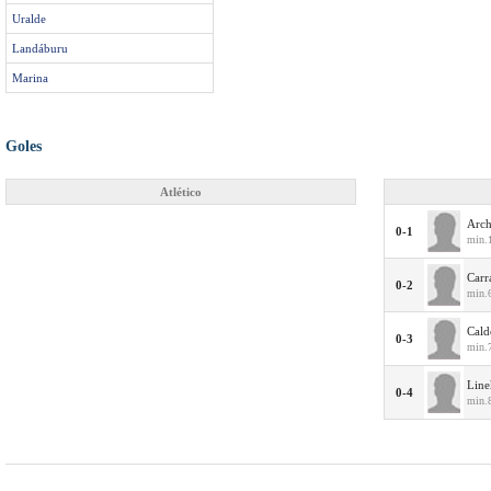
Uralde
Landáburu
Marina
Goles
Atlético
Arch
0-1
min.
Carr
0-2
min.
Cald
0-3
min.
Line
0-4
min.