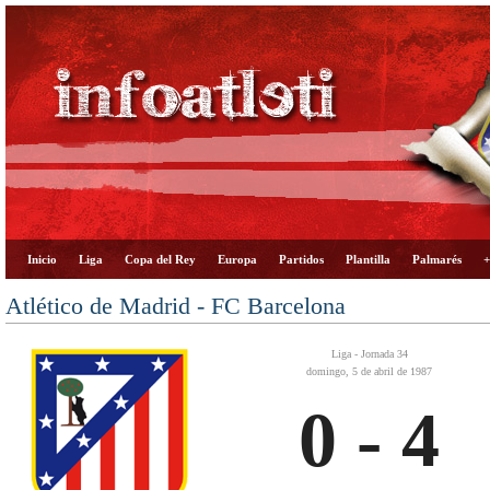
Inicio
Liga
Copa del Rey
Europa
Partidos
Plantilla
Palmarés
+
Atlético de Madrid - FC Barcelona
Liga - Jornada 34
domingo, 5 de abril de 1987
0 - 4