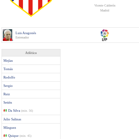
Vicente Calderón
Madrid
Luis Aragonés
Entrenador
Atlético
Mejías
Tomás
Rodolfo
Sergio
Ruiz
Setién
Da Silva
(min. 56)
Julio Salinas
Mínguez
Quique
(min. 45)