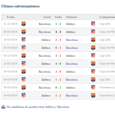
Últimos enfrentamientos
Fecha
Local
Goles
Visitante
Competició
21-12-2024
Barcelona
1 - 2
Atlético
Liga (18)
25-02-2025
Barcelona
4 - 4
Atlético
Copa del Rey
16-03-2025
Atlético
2 - 4
Barcelona
Liga (28)
02-04-2025
Atlético
0 - 1
Barcelona
Copa del Rey
02-12-2025
Barcelona
3 - 1
Atlético
Liga (19)
12-02-2026
Atlético
4 - 0
Barcelona
Copa del Rey
03-03-2026
Barcelona
3 - 0
Atlético
Copa del Rey
04-04-2026
Atlético
1 - 2
Barcelona
Liga (30)
08-04-2026
Barcelona
0 - 2
Atlético
Champions L
14-04-2026
Atlético
1 - 2
Barcelona
Champions L
Ver estadísticas de partidos entre Atlético y Barcelona