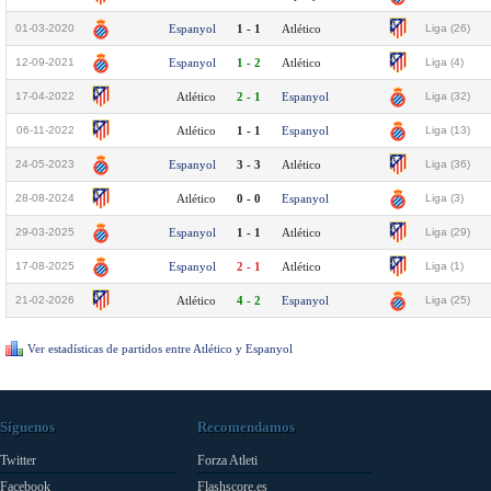
01-03-2020
Espanyol
1 - 1
Atlético
Liga (26)
12-09-2021
Espanyol
1 - 2
Atlético
Liga (4)
17-04-2022
Atlético
2 - 1
Espanyol
Liga (32)
06-11-2022
Atlético
1 - 1
Espanyol
Liga (13)
24-05-2023
Espanyol
3 - 3
Atlético
Liga (36)
28-08-2024
Atlético
0 - 0
Espanyol
Liga (3)
29-03-2025
Espanyol
1 - 1
Atlético
Liga (29)
17-08-2025
Espanyol
2 - 1
Atlético
Liga (1)
21-02-2026
Atlético
4 - 2
Espanyol
Liga (25)
Ver estadísticas de partidos entre Atlético y Espanyol
Síguenos
Recomendamos
Twitter
Forza Atleti
Facebook
Flashscore.es