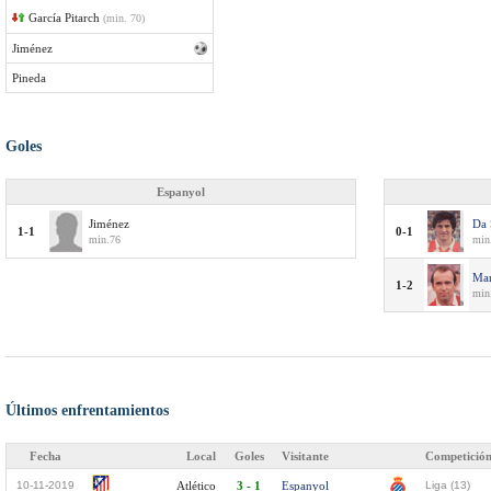
García Pitarch
(min. 70)
Jiménez
Pineda
Goles
Espanyol
Jiménez
Da 
1-1
0-1
min.76
min
Mar
1-2
min
Últimos enfrentamientos
Fecha
Local
Goles
Visitante
Competició
10-11-2019
Atlético
3 - 1
Espanyol
Liga (13)