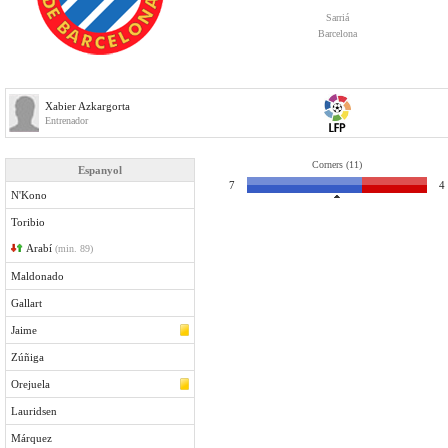
Sarriá
Barcelona
Xabier Azkargorta
Entrenador
Corners (11)
Espanyol
7
4
N'Kono
Toribio
Arabí­
(min. 89)
Maldonado
Gallart
Jaime
Zúñiga
Orejuela
Lauridsen
Márquez