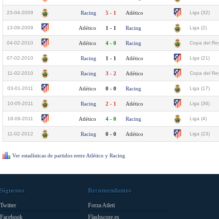
23-04-2009
Racing
5 - 1
Atlético
Liga (32)
13-09-2009
Atlético
1 - 1
Racing
Liga (2)
04-02-2010
Atlético
4 - 0
Racing
Copa del Rey
07-02-2010
Racing
1 - 1
Atlético
Liga (21)
11-02-2010
Racing
3 - 2
Atlético
Copa del Rey
03-01-2011
Atlético
0 - 0
Racing
Liga (17)
10-05-2011
Racing
2 - 1
Atlético
Liga (36)
18-09-2011
Atlético
4 - 0
Racing
Liga (4)
11-02-2012
Racing
0 - 0
Atlético
Liga (23)
Ver estadísticas de partidos entre Atlético y Racing
Síguenos
Recomendamos
Twitter
Forza Atleti
Facebook
Flashscore.es