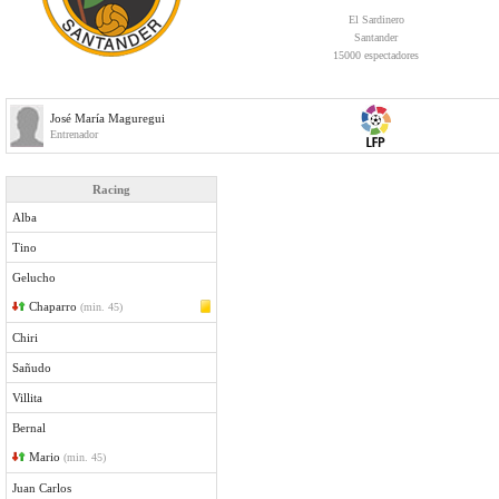
El Sardinero
Santander
15000 espectadores
José María Maguregui
Entrenador
Racing
Alba
Tino
Gelucho
Chaparro
(min. 45)
Chiri
Sañudo
Villita
Bernal
Mario
(min. 45)
Juan Carlos