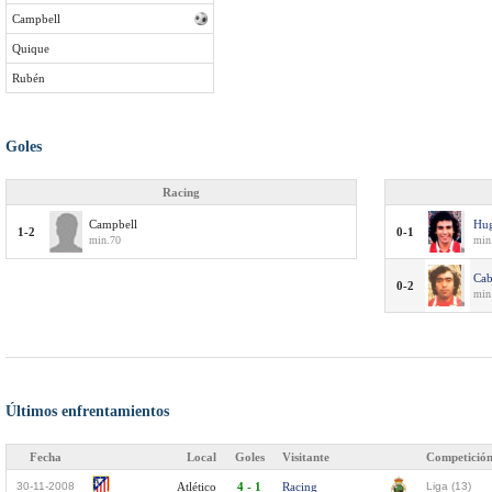
Campbell
Quique
Rubén
Goles
Racing
Campbell
Hug
1-2
0-1
min.70
min
Cab
0-2
min
Últimos enfrentamientos
Fecha
Local
Goles
Visitante
Competició
30-11-2008
Atlético
4 - 1
Racing
Liga (13)