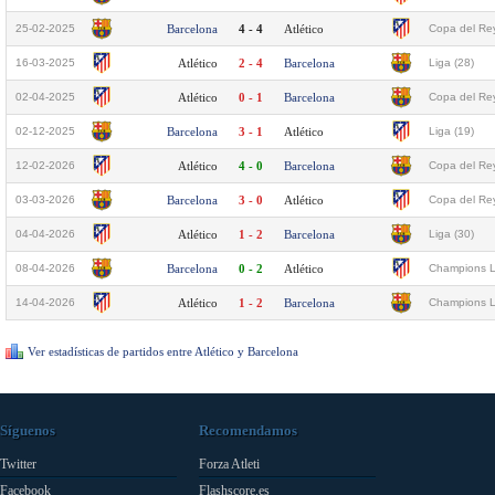
25-02-2025
Barcelona
4 - 4
Atlético
Copa del Rey
16-03-2025
Atlético
2 - 4
Barcelona
Liga (28)
02-04-2025
Atlético
0 - 1
Barcelona
Copa del Rey
02-12-2025
Barcelona
3 - 1
Atlético
Liga (19)
12-02-2026
Atlético
4 - 0
Barcelona
Copa del Rey
03-03-2026
Barcelona
3 - 0
Atlético
Copa del Rey
04-04-2026
Atlético
1 - 2
Barcelona
Liga (30)
08-04-2026
Barcelona
0 - 2
Atlético
Champions L
14-04-2026
Atlético
1 - 2
Barcelona
Champions L
Ver estadísticas de partidos entre Atlético y Barcelona
Síguenos
Recomendamos
Twitter
Forza Atleti
Facebook
Flashscore.es