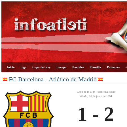
Inicio
Liga
Copa del Rey
Europa
Partidos
Plantilla
Palmarés
+
FC Barcelona - Atlético de Madrid
Copa de la Liga - Semifinal (Ida)
sábado, 16 de junio de 1984
1 - 2