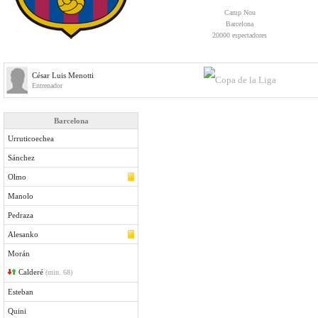
Camp Nou
Barcelona
20000 espectadores
César Luis Menotti
Entrenador
Barcelona
Urruticoechea
Sánchez
Olmo
Manolo
Pedraza
Alesanko
Morán
Calderé
(min. 68)
Esteban
Quini