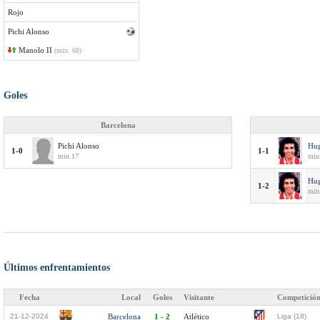
Rojo
Pichi Alonso
Manolo II
(min. 68)
Goles
Barcelona
Pichi Alonso
Hug
1-0
1-1
min.17
min
Hug
1-2
min.
Últimos enfrentamientos
Fecha
Local
Goles
Visitante
Competició
21-12-2024
Barcelona
1 - 2
Atlético
Liga (18)