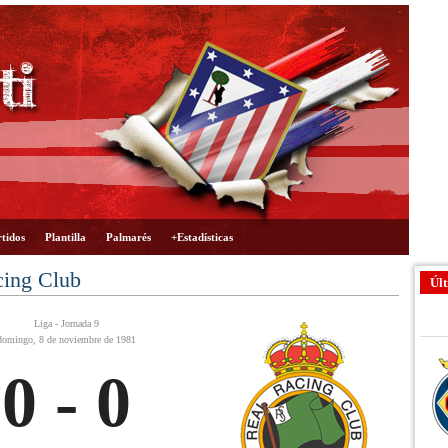
tidos
Plantilla
Palmarés
+Estadísticas
cing Club
Últ
Liga - Jornada 9
domingo, 8 de noviembre de 1981
0 - 0