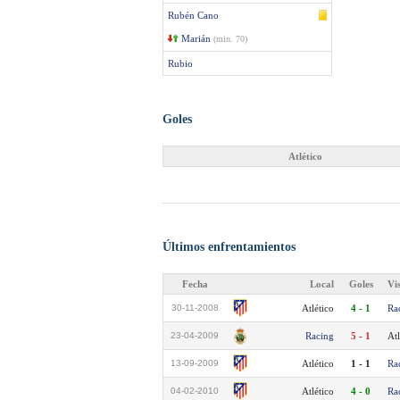
Rubén Cano
Marián
(min. 70)
Rubio
Goles
Atlético
Últimos enfrentamientos
Fecha
Local
Goles
Vi
30-11-2008
Atlético
4 - 1
Ra
23-04-2009
Racing
5 - 1
Atl
13-09-2009
Atlético
1 - 1
Ra
04-02-2010
Atlético
4 - 0
Ra