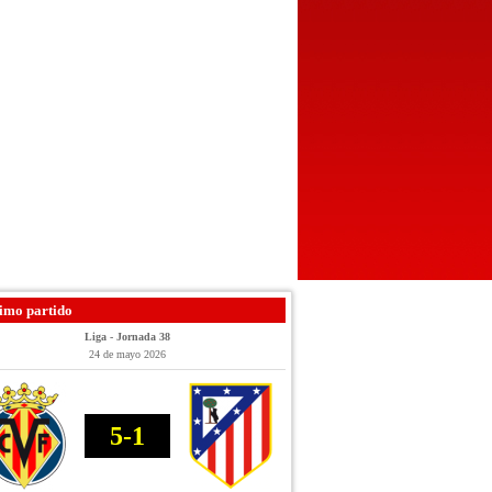
imo partido
Liga - Jornada 38
24 de mayo 2026
5-1