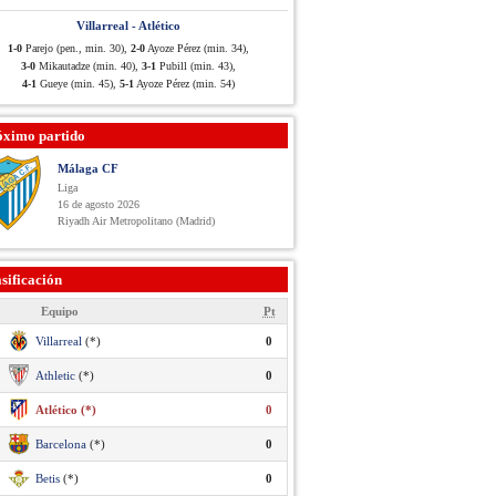
Villarreal - Atlético
1-0
Parejo (pen., min. 30),
2-0
Ayoze Pérez (min. 34),
3-0
Mikautadze (min. 40),
3-1
Pubill (min. 43),
4-1
Gueye (min. 45),
5-1
Ayoze Pérez (min. 54)
óximo partido
Málaga CF
Liga
16 de agosto 2026
Riyadh Air Metropolitano (Madrid)
sificación
Equipo
Pt
Villarreal
(*)
0
Athletic
(*)
0
Atlético (*)
0
Barcelona
(*)
0
Betis
(*)
0