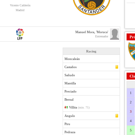
Vicente Calderón
Madrid
Manuel Mora, 'Moruca'
Entrenador
Pr
Racing
Moncaleán
Castaños
Sañudo
Cla
Mantilla
Preciado
1
Bernal
2
Villita
(min. 71)
3
Angulo
4
Piru
5
Pedraza