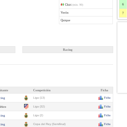
6
Chiri
(min. 90)
Verón
7
Quique
Racing
sitante
Competición
Ficha
cing
Liga (13)
Ficha
ético
Liga (32)
Ficha
cing
Liga (2)
Ficha
cing
Copa del Rey (Semifinal)
Ficha