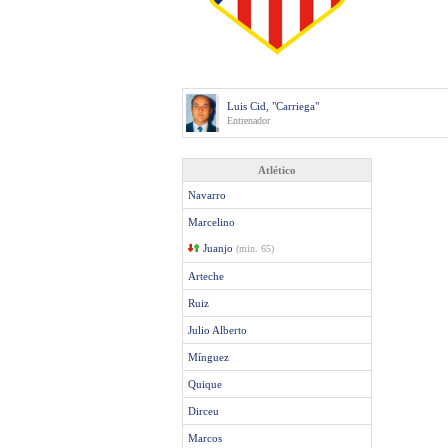
Luis Cid, "Carriega"
Entrenador
Atlético
Navarro
Marcelino
Juanjo
(min. 65)
Arteche
Ruiz
Julio Alberto
Mínguez
Quique
Dirceu
Marcos