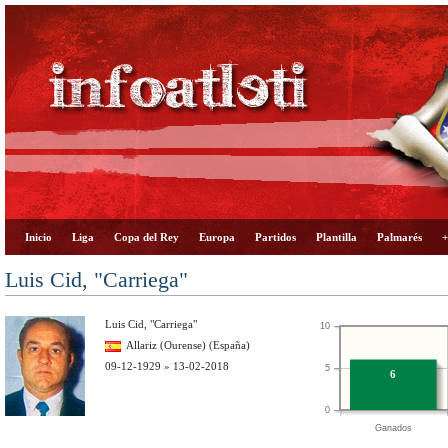
Inicio
Liga
Copa del Rey
Europa
Partidos
Plantilla
Palmarés
+
Luis Cid, "Carriega"
Luis Cid, "Carriega"
10
Allariz (Ourense) (España)
09-12-1929 » 13-02-2018
5
6
0
Ganados