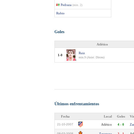
Pedraza
(min. 2)
Rubio
Goles
Atlético
Ruiz
1-0
min.9 (Asist: Dirceu)
Últimos enfrentamientos
Fecha
Local
Goles
Vi
21-10-2007
Atlético
4 - 0
Za
08-03-2008
Zaragoza
2 - 1
Atl