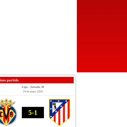
imo partido
Liga - Jornada 38
24 de mayo 2026
5-1