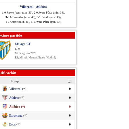
Villarreal - Atlético
1-0
Parejo (pen., min. 30),
2-0
Ayoze Pérez (min. 34),
3-0
Mikautadze (min. 40),
3-1
Pubill (min. 43),
4-1
Gueye (min. 45),
5-1
Ayoze Pérez (min. 54)
óximo partido
Málaga CF
Liga
16 de agosto 2026
Riyadh Air Metropolitano (Madrid)
sificación
Equipo
Pt
Villarreal
(*)
0
Athletic
(*)
0
Atlético (*)
0
Barcelona
(*)
0
Betis
(*)
0