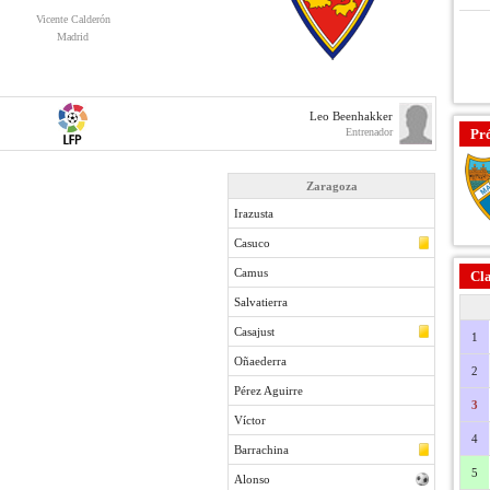
Vicente Calderón
Madrid
Leo Beenhakker
Entrenador
Pr
Zaragoza
Irazusta
Casuco
Camus
Cla
Salvatierra
Casajust
1
Oñaederra
2
Pérez Aguirre
3
Víctor
4
Barrachina
5
Alonso