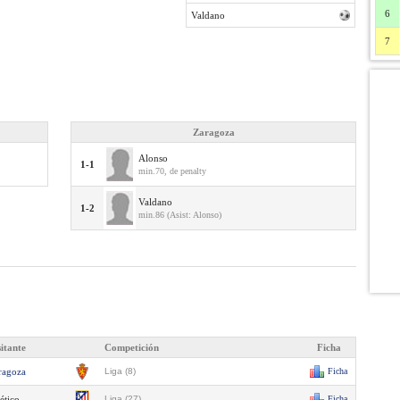
6
Valdano
7
Zaragoza
Alonso
1-1
min.70, de penalty
Valdano
1-2
min.86 (Asist: Alonso)
sitante
Competición
Ficha
ragoza
Liga (8)
Ficha
ético
Liga (27)
Ficha