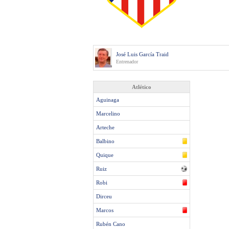
José Luis García Traid
Entrenador
Atlético
Aguinaga
Marcelino
Arteche
Balbino
Quique
Ruiz
Robi
Dirceu
Marcos
Rubén Cano