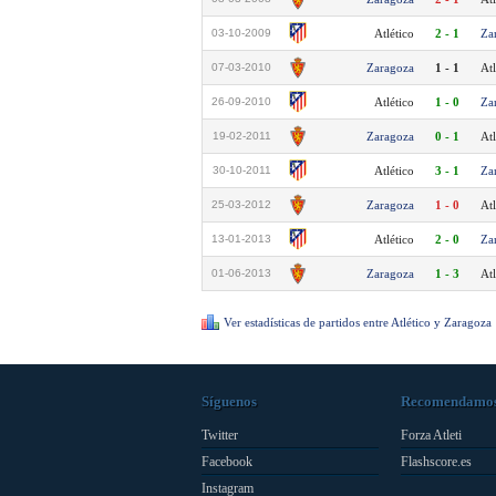
03-10-2009
Atlético
2 - 1
Za
07-03-2010
Zaragoza
1 - 1
Atl
26-09-2010
Atlético
1 - 0
Za
19-02-2011
Zaragoza
0 - 1
Atl
30-10-2011
Atlético
3 - 1
Za
25-03-2012
Zaragoza
1 - 0
Atl
13-01-2013
Atlético
2 - 0
Za
01-06-2013
Zaragoza
1 - 3
Atl
Ver estadísticas de partidos entre Atlético y Zaragoza
Síguenos
Recomendamo
Twitter
Forza Atleti
Facebook
Flashscore.es
Instagram