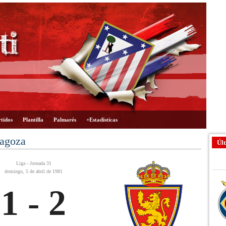
tidos
Plantilla
Palmarés
+Estadísticas
ragoza
Últ
Liga - Jornada 31
domingo, 5 de abril de 1981
1 - 2