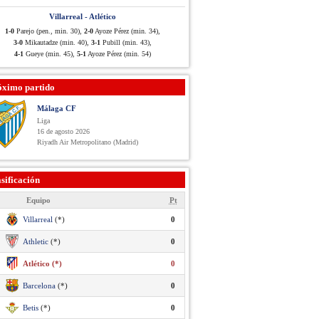
Villarreal - Atlético
1-0
Parejo (pen., min. 30),
2-0
Ayoze Pérez (min. 34),
3-0
Mikautadze (min. 40),
3-1
Pubill (min. 43),
4-1
Gueye (min. 45),
5-1
Ayoze Pérez (min. 54)
óximo partido
Málaga CF
Liga
16 de agosto 2026
Riyadh Air Metropolitano (Madrid)
sificación
Equipo
Pt
Villarreal
(*)
0
Athletic
(*)
0
Atlético (*)
0
Barcelona
(*)
0
Betis
(*)
0