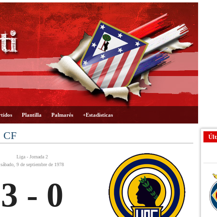
tidos
Plantilla
Palmarés
+Estadísticas
s CF
Últ
Liga - Jornada 2
sábado, 9 de septiembre de 1978
3 - 0