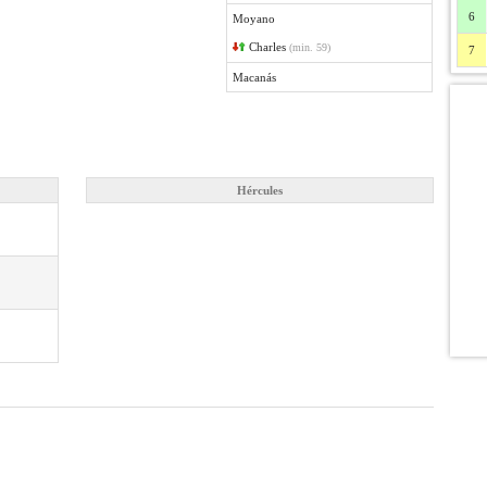
6
Moyano
Charles
(min. 59)
7
Macanás
Hércules