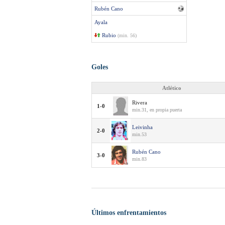
Rubén Cano
Ayala
Rubio
(min. 56)
Goles
Atlético
Rivera
1-0
min.31, en propia puerta
Leivinha
2-0
min.53
Rubén Cano
3-0
min.83
Últimos enfrentamientos