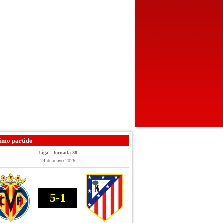
imo partido
Liga - Jornada 38
24 de mayo 2026
5-1