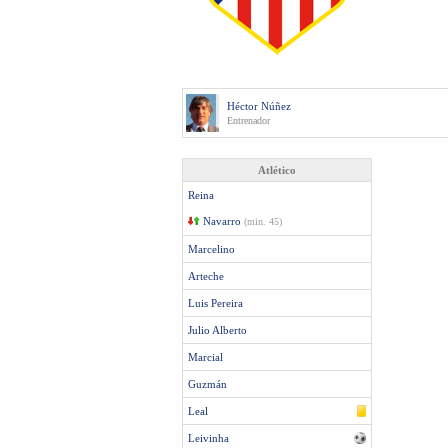
Héctor Núñez
Entrenador
Atlético
Reina
Navarro
(min. 45)
Marcelino
Arteche
Luis Pereira
Julio Alberto
Marcial
Guzmán
Leal
Leivinha