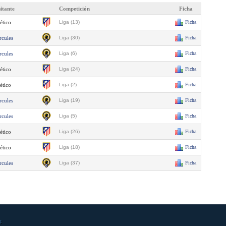
sitante
Competición
Ficha
ético
Liga (13)
Ficha
rcules
Liga (30)
Ficha
rcules
Liga (6)
Ficha
ético
Liga (24)
Ficha
ético
Liga (2)
Ficha
rcules
Liga (19)
Ficha
rcules
Liga (5)
Ficha
ético
Liga (26)
Ficha
ético
Liga (18)
Ficha
rcules
Liga (37)
Ficha
s