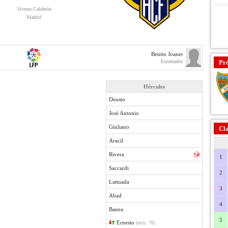
Vicente Calderón
Madrid
Benito Joanet
Entrenador
Pr
Hércules
Deusto
José Antonio
Giuliano
Cla
Aracil
Rivera
1
Saccardi
2
Lattuada
3
Abad
4
Banea
5
Ernesto
(min. 78)