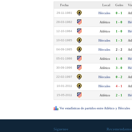
Fecha
Local
Goles
Vi
29-11-1981
Hércules
0 - 1
Atl
28-03-1982
Atlético
1 - 0
Hé
12-10-1984
Atlético
1 - 0
Hé
10-02-1985
Hércules
1 - 3
Atl
04-09-1985
Hércules
2 - 2
Atl
05-01-1986
Atlético
1 - 0
Hé
30-09-1996
Atlético
3 - 0
Hé
22-02-1997
Hércules
0 - 2
Atl
10-01-2011
Hércules
4 - 1
Atl
15-05-2011
Atlético
2 - 1
Hé
Ver estadísticas de partidos entre Atlético y Hércules
Síguenos
Recomendamo