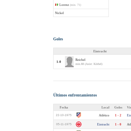
Lorenz
(min. 71)
Nickel
Goles
Eintracht
Reichel
1-0
min.88 (Asist: Körbel)
Últimos enfrentamientos
Fecha
Local
Goles
Vi
22-10-1975
Atlético
1 - 2
Ein
05-11-1975
Eintracht
1 - 0
Atl