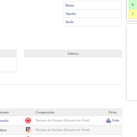
6
Baena
Aguilar
7
Ayala
Atlético
sitante
Competición
Ficha
tracht
Recopa de Europa (Octavos de Final)
Ficha
ético
Recopa de Europa (Octavos de Final)