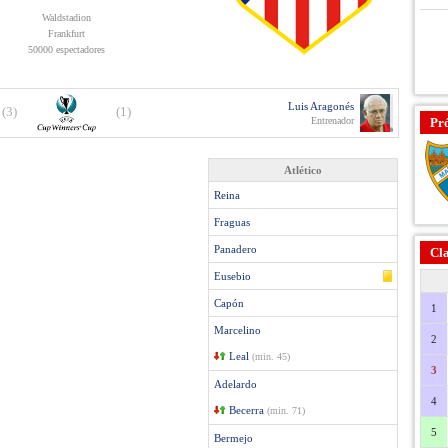
Waldstadion
Frankfurt
50000 espectadores
Luis Aragonés
(3)
(1)
Entrenador
Pr
Atlético
Reina
Fraguas
Panadero
Cla
Eusebio
Capón
1
Marcelino
2
Leal
(min. 45)
3
Adelardo
4
Becerra
(min. 71)
5
Bermejo