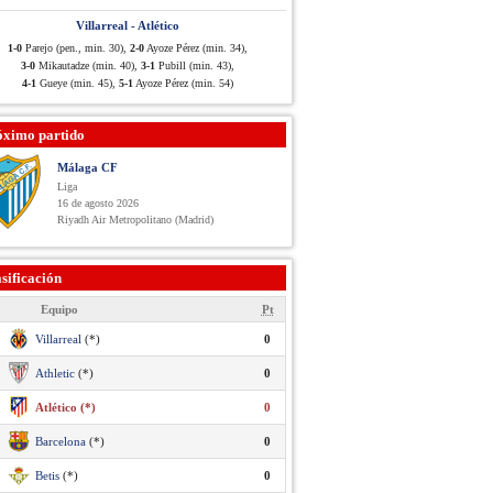
Villarreal - Atlético
1-0
Parejo (pen., min. 30),
2-0
Ayoze Pérez (min. 34),
3-0
Mikautadze (min. 40),
3-1
Pubill (min. 43),
4-1
Gueye (min. 45),
5-1
Ayoze Pérez (min. 54)
óximo partido
Málaga CF
Liga
16 de agosto 2026
Riyadh Air Metropolitano (Madrid)
sificación
Equipo
Pt
Villarreal
(*)
0
Athletic
(*)
0
Atlético (*)
0
Barcelona
(*)
0
Betis
(*)
0