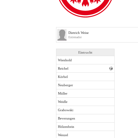
Dietrich Weise
Entrenador
Eintracht
Wienhold
Reichel
Körbel
Neuberger
Müller
Weidle
Grabowski
Beverungen
Hölzenbein
Wenzel