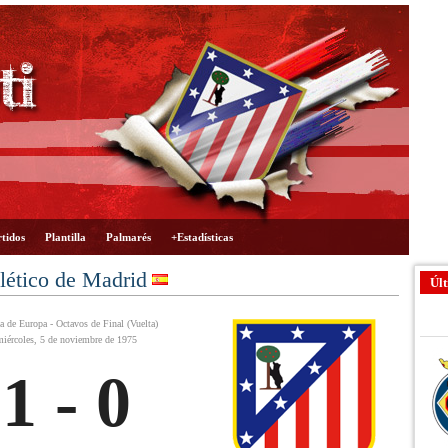
tidos
Plantilla
Palmarés
+Estadísticas
tlético de Madrid
Últ
 de Europa - Octavos de Final (Vuelta)
miércoles, 5 de noviembre de 1975
1 - 0