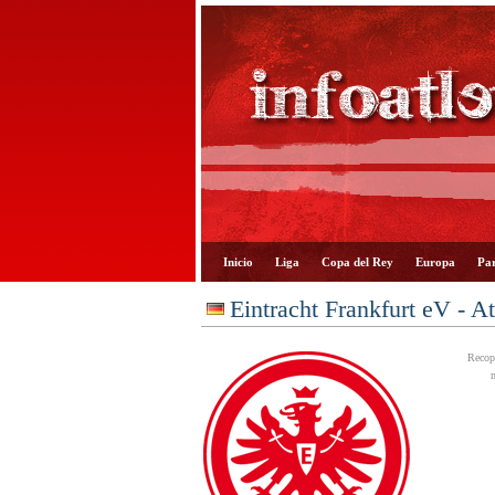
Inicio
Liga
Copa del Rey
Europa
Par
Eintracht Frankfurt eV - A
Recopa