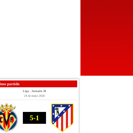
imo partido
Liga - Jornada 38
24 de mayo 2026
5-1