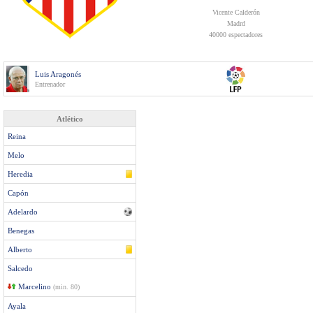
Vicente Calderón
Madrd
40000 espectadores
Luis Aragonés
Entrenador
Atlético
Reina
Melo
Heredia
Capón
Adelardo
Benegas
Alberto
Salcedo
Marcelino
(min. 80)
Ayala