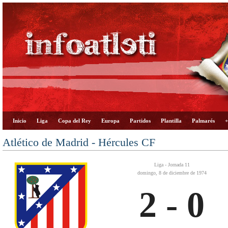
Inicio
Liga
Copa del Rey
Europa
Partidos
Plantilla
Palmarés
+
Atlético de Madrid - Hércules CF
Liga - Jornada 11
domingo, 8 de diciembre de 1974
2 - 0