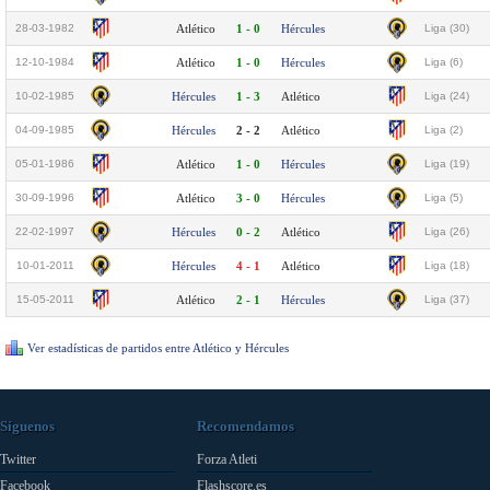
28-03-1982
Atlético
1 - 0
Hércules
Liga (30)
12-10-1984
Atlético
1 - 0
Hércules
Liga (6)
10-02-1985
Hércules
1 - 3
Atlético
Liga (24)
04-09-1985
Hércules
2 - 2
Atlético
Liga (2)
05-01-1986
Atlético
1 - 0
Hércules
Liga (19)
30-09-1996
Atlético
3 - 0
Hércules
Liga (5)
22-02-1997
Hércules
0 - 2
Atlético
Liga (26)
10-01-2011
Hércules
4 - 1
Atlético
Liga (18)
15-05-2011
Atlético
2 - 1
Hércules
Liga (37)
Ver estadísticas de partidos entre Atlético y Hércules
Síguenos
Recomendamos
Twitter
Forza Atleti
Facebook
Flashscore.es