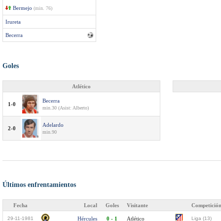
Bermejo
(min. 76)
Irureta
Becerra
Goles
Atlético
Becerra
1-0
min.30 (Asist: Alberto)
Adelardo
2-0
min.90
Últimos enfrentamientos
Fecha
Local
Goles
Visitante
Competició
29-11-1981
Hércules
0 - 1
Atlético
Liga (13)