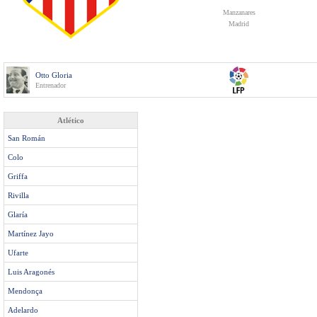
Manzanares
Madrid
Otto Gloria
Entrenador
Atlético
San Román
Colo
Griffa
Rivilla
Glaría
Martínez Jayo
Ufarte
Luis Aragonés
Mendonça
Adelardo