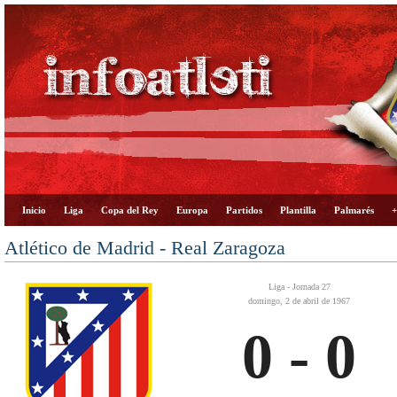
Inicio
Liga
Copa del Rey
Europa
Partidos
Plantilla
Palmarés
+
Atlético de Madrid - Real Zaragoza
Liga - Jornada 27
domingo, 2 de abril de 1967
0 - 0