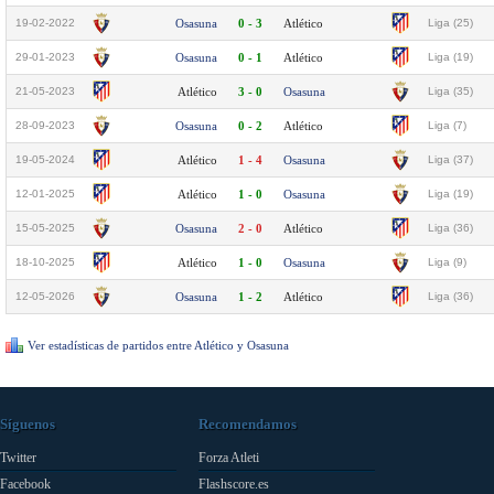
19-02-2022
Osasuna
0 - 3
Atlético
Liga (25)
29-01-2023
Osasuna
0 - 1
Atlético
Liga (19)
21-05-2023
Atlético
3 - 0
Osasuna
Liga (35)
28-09-2023
Osasuna
0 - 2
Atlético
Liga (7)
19-05-2024
Atlético
1 - 4
Osasuna
Liga (37)
12-01-2025
Atlético
1 - 0
Osasuna
Liga (19)
15-05-2025
Osasuna
2 - 0
Atlético
Liga (36)
18-10-2025
Atlético
1 - 0
Osasuna
Liga (9)
12-05-2026
Osasuna
1 - 2
Atlético
Liga (36)
Ver estadísticas de partidos entre Atlético y Osasuna
Síguenos
Recomendamos
Twitter
Forza Atleti
Facebook
Flashscore.es