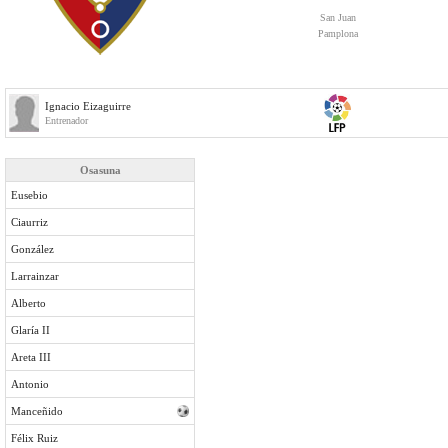
San Juan
Pamplona
Ignacio Eizaguirre
Entrenador
Osasuna
Eusebio
Ciaurriz
González
Larrainzar
Alberto
Glaría II
Areta III
Antonio
Manceñido
Félix Ruiz