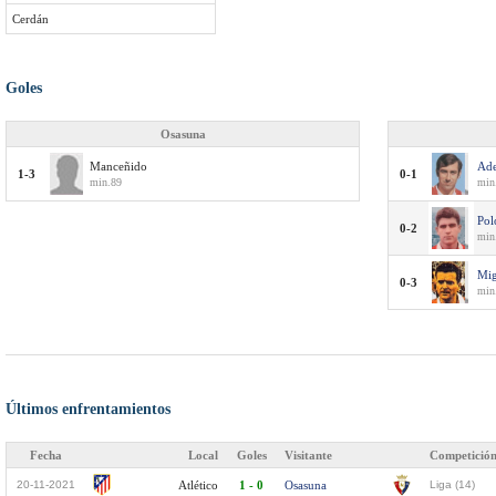
Cerdán
Goles
Osasuna
Manceñido
Ade
1-3
0-1
min.89
min
Pol
0-2
min
Mig
0-3
min
Últimos enfrentamientos
Fecha
Local
Goles
Visitante
Competició
20-11-2021
Atlético
1 - 0
Osasuna
Liga (14)