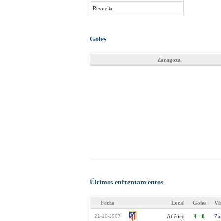
Revuelta
Goles
Zaragoza
Últimos enfrentamientos
Fecha
Local
Goles
Vi
21-10-2007
Atlético
4 - 0
Za