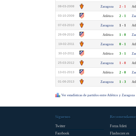
08-03-2008
Zaragoza
2 - 1
Atl
03-10-2009
Atlético
2 - 1
Za
07-03-2010
Zaragoza
1 - 1
Atl
26-09-2010
Atlético
1 - 0
Za
19-02-2011
Zaragoza
0 - 1
Atl
30-10-2011
Atlético
3 - 1
Za
25-03-2012
Zaragoza
1 - 0
Atl
13-01-2013
Atlético
2 - 0
Za
01-06-2013
Zaragoza
1 - 3
Atl
Ver estadísticas de partidos entre Atlético y Zaragoza
Síguenos
Recomendamo
Twitter
Forza Atleti
Facebook
Flashscore.es