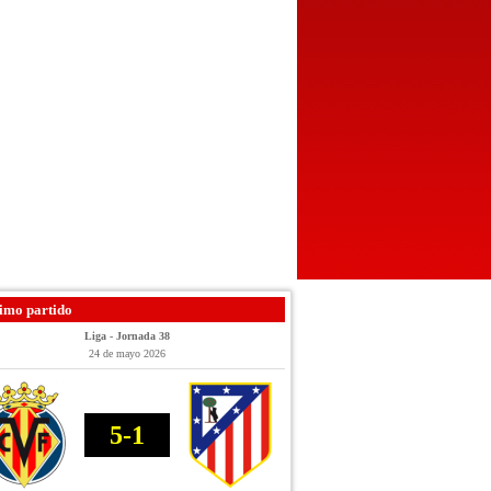
imo partido
Liga - Jornada 38
24 de mayo 2026
5-1