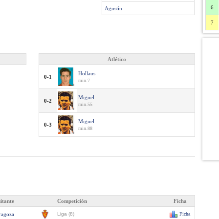
6
Agustín
7
Atlético
Hollaus
0-1
min.7
Miguel
0-2
min.55
Miguel
0-3
min.88
sitante
Competición
Ficha
ragoza
Liga (8)
Ficha