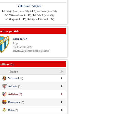
Villarreal - Atlético
1-0
Parejo (pen., min. 30),
2-0
Ayoze Pérez (min. 34),
3-0
Mikautadze (min. 40),
3-1
Pubill (min. 43),
4-1
Gueye (min. 45),
5-1
Ayoze Pérez (min. 54)
óximo partido
Málaga CF
Liga
16 de agosto 2026
Riyadh Air Metropolitano (Madrid)
sificación
Equipo
Pt
Villarreal
(*)
0
Athletic
(*)
0
Atlético (*)
0
Barcelona
(*)
0
Betis
(*)
0