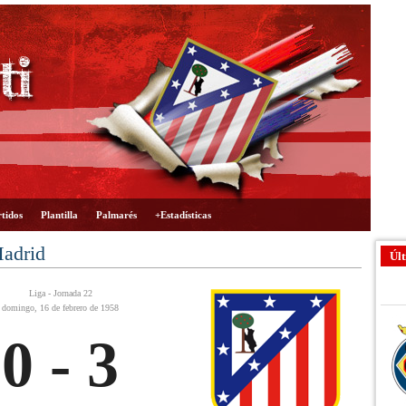
tidos
Plantilla
Palmarés
+Estadísticas
Madrid
Últ
Liga - Jornada 22
domingo, 16 de febrero de 1958
0 - 3