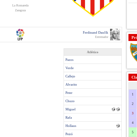
La Romareda
Zaragoza
Ferdinand Daučík
Entrenador
Pr
Atlético
Pazos
Verde
Callejo
Cla
Alvarito
Peter
1
Chuzo
2
Miguel
3
Rafa
4
Hollaus
5
Peiró