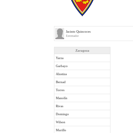
Jacinto Quincoces
Entrenador
Zaragoza
Yarza
Garbayo
Alustiza
Bernad
Torres
Manolín
Rivas
Domingo
Wilson
Murillo