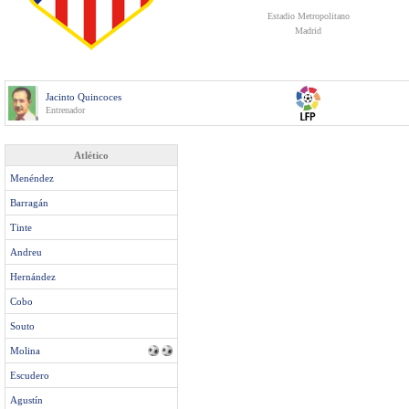
Estadio Metropolitano
Madrid
Jacinto Quincoces
Entrenador
Atlético
Menéndez
Barragán
Tinte
Andreu
Hernández
Cobo
Souto
Molina
Escudero
Agustín