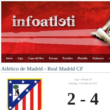
Inicio
Liga
Copa del Rey
Europa
Partidos
Plantilla
Palmarés
+
Atlético de Madrid - Real Madrid CF
Liga - Jornada 29
domingo, 3 de abril de 1955
2 - 4