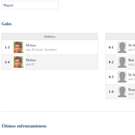
Miguel
Goles
Atlético
Molina
Di S
1-3
0-1
min.49 (Asist: Escudero)
min.1
Molina
Rial
2-4
0-2
min.87
min.2
Di S
0-3
min.3
Roqu
1-4
min.7
Últimos enfrentamientos