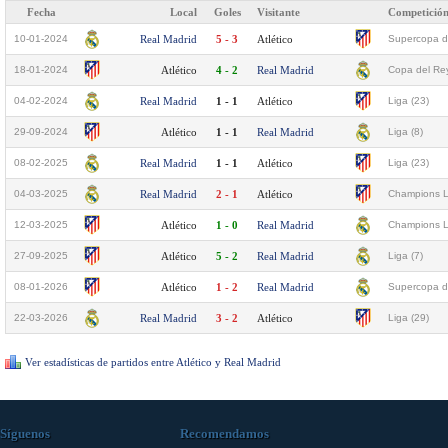
Fecha
Local
Goles
Visitante
Competició
10-01-2024
Real Madrid
5 - 3
Atlético
Supercopa d
18-01-2024
Atlético
4 - 2
Real Madrid
Copa del Rey
04-02-2024
Real Madrid
1 - 1
Atlético
Liga (23)
29-09-2024
Atlético
1 - 1
Real Madrid
Liga (8)
08-02-2025
Real Madrid
1 - 1
Atlético
Liga (23)
04-03-2025
Real Madrid
2 - 1
Atlético
Champions L
12-03-2025
Atlético
1 - 0
Real Madrid
Champions L
27-09-2025
Atlético
5 - 2
Real Madrid
Liga (7)
08-01-2026
Atlético
1 - 2
Real Madrid
Supercopa d
22-03-2026
Real Madrid
3 - 2
Atlético
Liga (29)
Ver estadísticas de partidos entre Atlético y Real Madrid
Síguenos
Recomendamos