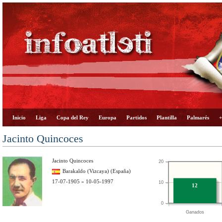
Inicio
Liga
Copa del Rey
Europa
Partidos
Plantilla
Palmarés
+
Jacinto Quincoces
Jacinto Quincoces
20
Barakaldo (Vizcaya) (España)
17-07-1905 » 10-05-1997
10
12
0
Ganados