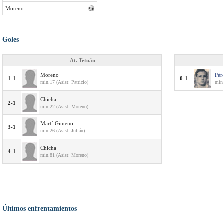
Moreno
Goles
At. Tetuán
Moreno
Pér
1-1
0-1
min.17 (Asist: Patricio)
min
Chicha
2-1
min.22 (Asist: Moreno)
Martí-Gimeno
3-1
min.26 (Asist: Julián)
Chicha
4-1
min.81 (Asist: Moreno)
Últimos enfrentamientos