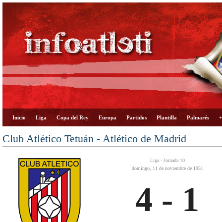
Inicio
Liga
Copa del Rey
Europa
Partidos
Plantilla
Palmarés
+
Club Atlético Tetuán - Atlético de Madrid
Liga - Jornada 10
domingo, 11 de noviembre de 1951
4 - 1