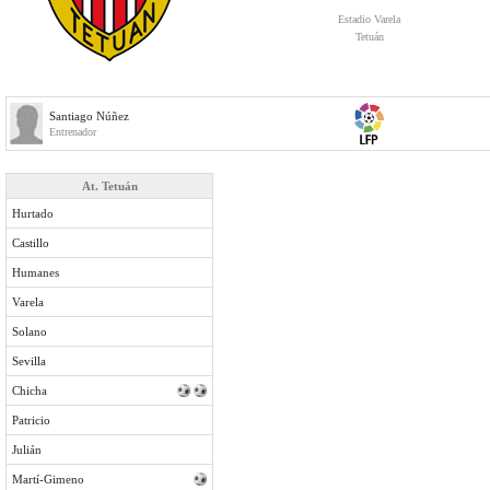
Estadio Varela
Tetuán
Santiago Núñez
Entrenador
At. Tetuán
Hurtado
Castillo
Humanes
Varela
Solano
Sevilla
Chicha
Patricio
Julián
Martí-Gimeno