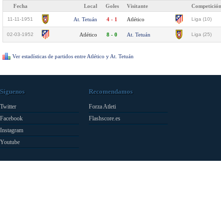
Fecha
Local
Goles
Visitante
Competició
11-11-1951
At. Tetuán
4 - 1
Atlético
Liga (10)
02-03-1952
Atlético
8 - 0
At. Tetuán
Liga (25)
Ver estadísticas de partidos entre Atlético y At. Tetuán
Síguenos
Recomendamos
Twitter
Forza Atleti
Facebook
Flashscore.es
Instagram
Youtube