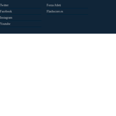
Twitter
Forza Atleti
Facebook
Flashscore.es
Instagram
Youtube