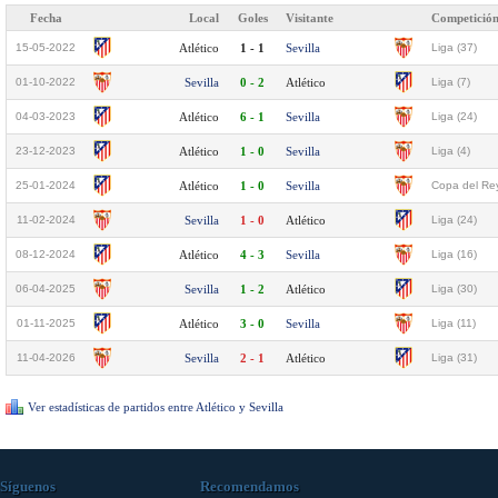
Fecha
Local
Goles
Visitante
Competició
15-05-2022
Atlético
1 - 1
Sevilla
Liga (37)
01-10-2022
Sevilla
0 - 2
Atlético
Liga (7)
04-03-2023
Atlético
6 - 1
Sevilla
Liga (24)
23-12-2023
Atlético
1 - 0
Sevilla
Liga (4)
25-01-2024
Atlético
1 - 0
Sevilla
Copa del Rey
11-02-2024
Sevilla
1 - 0
Atlético
Liga (24)
08-12-2024
Atlético
4 - 3
Sevilla
Liga (16)
06-04-2025
Sevilla
1 - 2
Atlético
Liga (30)
01-11-2025
Atlético
3 - 0
Sevilla
Liga (11)
11-04-2026
Sevilla
2 - 1
Atlético
Liga (31)
Ver estadísticas de partidos entre Atlético y Sevilla
Síguenos
Recomendamos