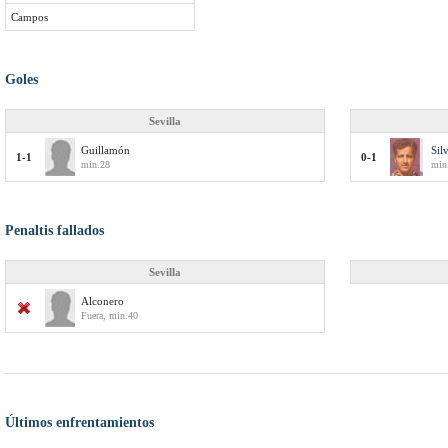
Campos
Goles
Sevilla
Guillamón
Sil
1-1
0-1
min.28
min
Penaltis fallados
Sevilla
Alconero
Fuera, min.40
Últimos enfrentamientos