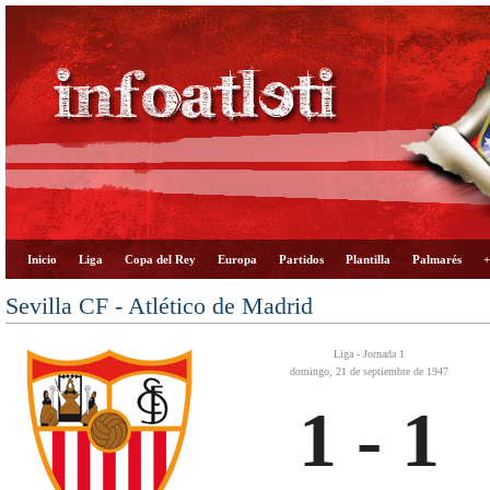
Inicio
Liga
Copa del Rey
Europa
Partidos
Plantilla
Palmarés
+
Sevilla CF - Atlético de Madrid
Liga - Jornada 1
domingo, 21 de septiembre de 1947
1 - 1