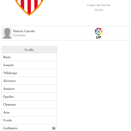
Campo del Nervión
Sevilla
Patricio Caicedo
Entrenador
Sevilla
Busto
Joaquín
Villalonga
Alconero
Antúnez
Eguiluz
Clemente
Arza
Uceda
Guillamón