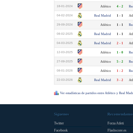
18-01-2024
Atlético
4 - 2
Re
04-02-2024
Real Madrid
1 - 1
Atl
29-09-2024
Atlético
1 - 1
Re
08-02-2025
Real Madrid
1 - 1
Atl
04-03-2025
Real Madrid
2 - 1
Atl
12-03-2025
Atlético
1 - 0
Re
27-09-2025
Atlético
5 - 2
Re
08-01-2026
Atlético
1 - 2
Re
22-03-2026
Real Madrid
3 - 2
Atl
Ver estadísticas de partidos entre Atlético y Real Mad
Síguenos
Recomendamo
Twitter
Forza Atleti
Facebook
Flashscore.es