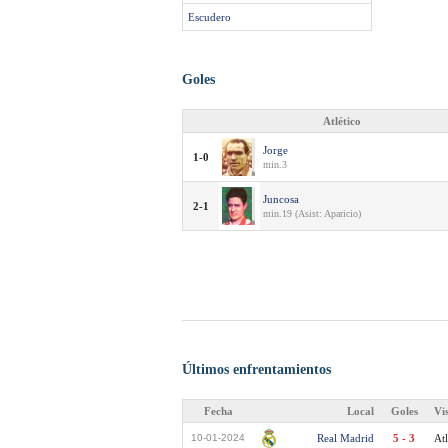
Escudero
Goles
Atlético
Jorge
1-0
min.3
Juncosa
2-1
min.19 (Asist: Aparicio)
Últimos enfrentamientos
Fecha
Local
Goles
Vi
10-01-2024
Real Madrid
5 - 3
Atl