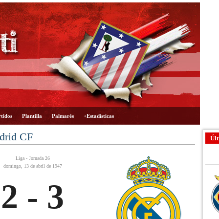
tidos
Plantilla
Palmarés
+Estadísticas
adrid CF
Últ
Liga - Jornada 26
domingo, 13 de abril de 1947
2 - 3