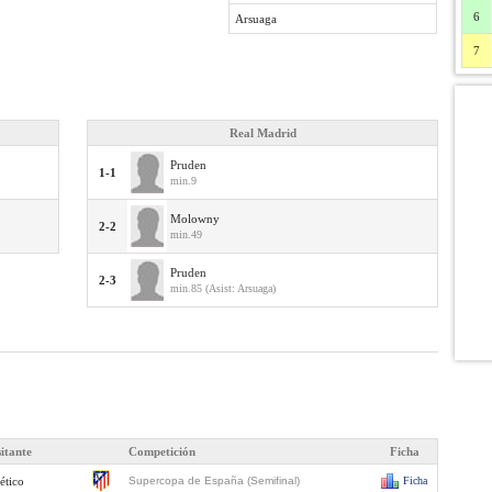
6
Arsuaga
7
Real Madrid
Pruden
1-1
min.9
Molowny
2-2
min.49
Pruden
2-3
min.85 (Asist: Arsuaga)
sitante
Competición
Ficha
ético
Supercopa de España (Semifinal)
Ficha