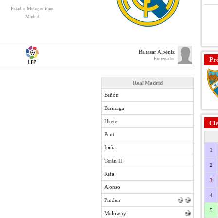
Estadio Metropolitano
Madrid
Baltasar Albéniz
Entrenador
Pr
Real Madrid
Bañón
Barinaga
Huete
Cla
Pont
Ipiña
1
Terán II
2
Rafa
3
Alonso
4
Pruden
5
Molowny