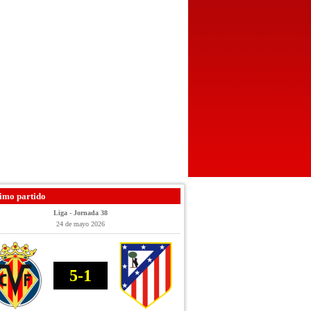
imo partido
Liga - Jornada 38
24 de mayo 2026
5-1