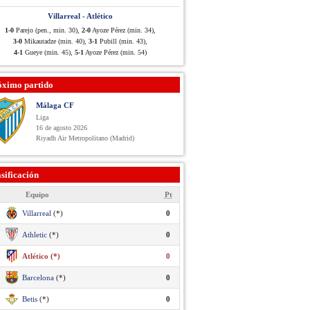
Villarreal - Atlético
1-0
Parejo (pen., min. 30),
2-0
Ayoze Pérez (min. 34),
3-0
Mikautadze (min. 40),
3-1
Pubill (min. 43),
4-1
Gueye (min. 45),
5-1
Ayoze Pérez (min. 54)
óximo partido
Málaga CF
Liga
16 de agosto 2026
Riyadh Air Metropolitano (Madrid)
sificación
Equipo
Pt
Villarreal
(*)
0
Athletic
(*)
0
Atlético (*)
0
Barcelona
(*)
0
Betis
(*)
0