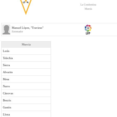
La Condomina
Murcia
Manuel López, "Travieso"
Entrenador
Murcia
Lerín
Telechia
Sierra
Alvarito
Mesa
Narro
Cánovas
Bescós
Gastón
Llona