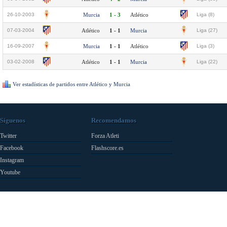
26-10-2003
Murcia
1 - 3
Atlético
Liga (8)
07-03-2004
Atlético
1 - 1
Murcia
Liga (27)
16-09-2007
Murcia
1 - 1
Atlético
Liga (3)
03-02-2008
Atlético
1 - 1
Murcia
Liga (22)
Ver estadísticas de partidos entre Atlético y Murcia
Síguenos
Recomendamos
Twitter
Forza Atleti
Facebook
Flashscore.es
Instagram
Youtube