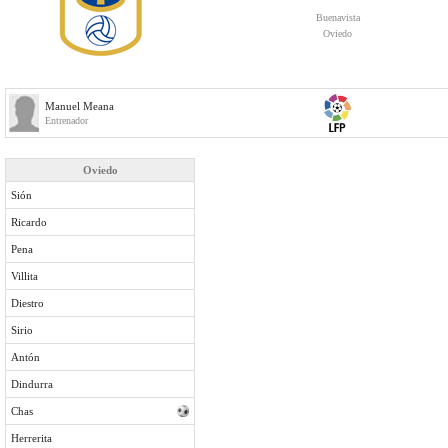
Buenavista
Oviedo
Manuel Meana
Entrenador
Oviedo
Sión
Ricardo
Pena
Villita
Diestro
Sirio
Antón
Dindurra
Chas
Herrerita