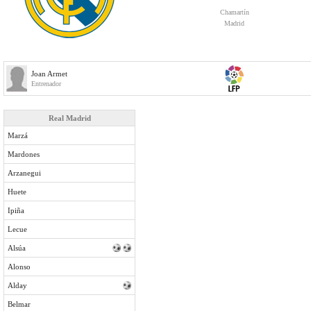
Chamartín
Madrid
Joan Armet
Entrenador
Real Madrid
Marzá
Mardones
Arzanegui
Huete
Ipiña
Lecue
Alsúa
Alonso
Alday
Belmar