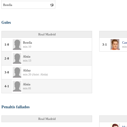
Botella
Goles
Real Madrid
Botella
Ca
1-0
3-1
min.10
min
Alsúa
2-0
min.13
Alday
3-0
min.20 (Asist: Alsúa)
Alsúa
4-1
min.81
Penaltis fallados
Real Madrid