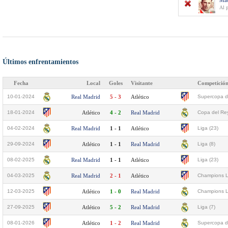
Ma
Al 
Últimos enfrentamientos
Fecha
Local
Goles
Visitante
Competició
10-01-2024
Real Madrid
5 - 3
Atlético
Supercopa d
18-01-2024
Atlético
4 - 2
Real Madrid
Copa del Rey
04-02-2024
Real Madrid
1 - 1
Atlético
Liga (23)
29-09-2024
Atlético
1 - 1
Real Madrid
Liga (8)
08-02-2025
Real Madrid
1 - 1
Atlético
Liga (23)
04-03-2025
Real Madrid
2 - 1
Atlético
Champions L
12-03-2025
Atlético
1 - 0
Real Madrid
Champions L
27-09-2025
Atlético
5 - 2
Real Madrid
Liga (7)
08-01-2026
Atlético
1 - 2
Real Madrid
Supercopa d