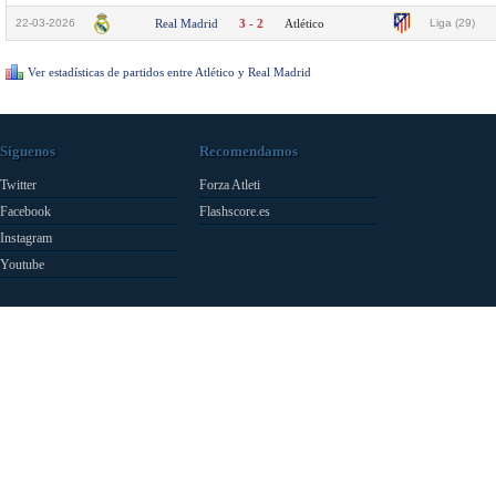
22-03-2026
Real Madrid
3 - 2
Atlético
Liga (29)
Ver estadísticas de partidos entre Atlético y Real Madrid
Síguenos
Recomendamos
Twitter
Forza Atleti
Facebook
Flashscore.es
Instagram
Youtube