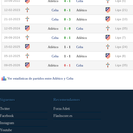
10-09-2022
Atlético
4 - 1
Celta
Liga (5)
12-02-2023
Celta
0 - 1
Atlético
Liga (21)
21-10-2023
Celta
0 - 3
Atlético
Liga (10)
12-05-2024
Atlético
1 - 0
Celta
Liga (35)
26-09-2024
Celta
0 - 1
Atlético
Liga (7)
15-02-2025
Atlético
1 - 1
Celta
Liga (24)
05-10-2025
Celta
1 - 1
Atlético
Liga (8)
09-05-2026
Atlético
0 - 1
Celta
Liga (35)
Ver estadísticas de partidos entre Atlético y Celta
Síguenos
Recomendamos
Twitter
Forza Atleti
Facebook
Flashscore.es
Instagram
Youtube