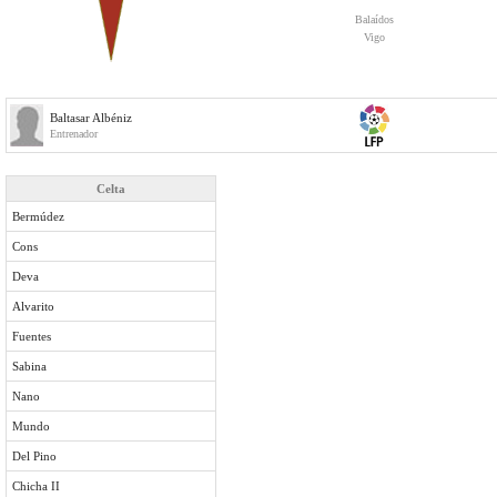
Balaídos
Vigo
Baltasar Albéniz
Entrenador
Celta
Bermúdez
Cons
Deva
Alvarito
Fuentes
Sabina
Nano
Mundo
Del Pino
Chicha II